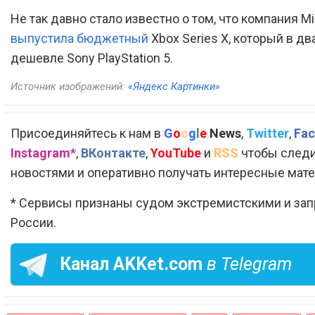
Не так давно стало известно о том, что компания Mi
выпустила бюджетный
Xbox Series X, который в дв
дешевле Sony PlayStation 5.
Источник изображений:
«Яндекс Картинки»
Присоединяйтесь к нам в
G
o
o
g
l
e
News
,
Twitter
,
Fac
Instagram*
,
ВКонтакте
,
YouTube
и
RSS
чтобы следи
новостями и оперативно получать интересные мат
* Сервисы признаны судом экстремистскими и за
России.
Канал
AKKet.com
в Telegram