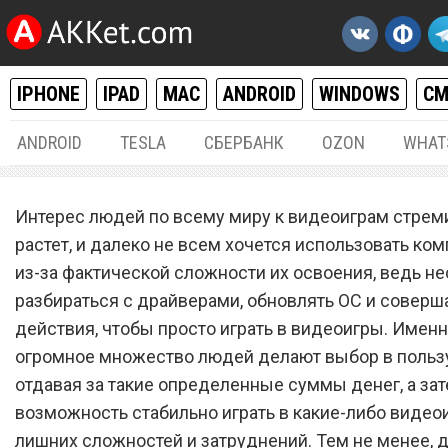
IPHONE
IPAD
MAC
ANDROID
WINDOWS
С
ANDROID
TESLA
СБЕРБАНК
OZON
WHAT
РАЗНОЕ
25.
Интерес людей по всему миру к видеоиграм стрем
Бомба: Sony выпустила
растет, и далеко не всем хочется использовать ко
из-за фактической сложности их освоения, ведь н
совместно PlayStation 5 и
разбираться с драйверами, обновлять ОС и соверш
PlayStation 5 Pro
действия, чтобы просто играть в видеоигры. Имен
огромное множество людей делают выбор в пользу
отдавая за такие определенные суммы денег, а за
возможность стабильно играть в какие-либо видео
лишних сложностей и затруднений. Тем не менее, 