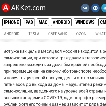
IPHONE
IPAD
MAC
ANDROID
WINDOWS
С
ANDROID
TESLA
СБЕРБАНК
OZON
WHAT
РАЗНОЕ
24.
Вот уже как целый месяц вся Россия находится в 
Майские праздники из-за
самоизоляции, при котором гражданам категориче
запрещено выходить из дома без крайней необходи
коронавируса обернутся
при перемещении на каком-либо транспорте необ
кошмаром для всех росси
и получать цифровой пропуск, делая это по меньше
пять часов до выхода из дома. Нарушителей режи
самоизоляции, введенного на уровне всей страны и
вспышки эпидемии COVID-19, ждет штраф в размер
рублей, хотя его точный размер зависит от ряда фа