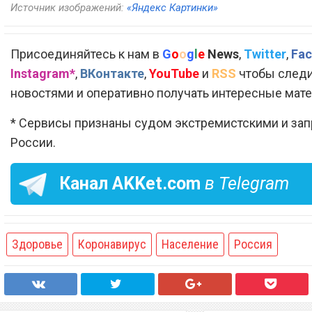
Источник изображений:
«Яндекс Картинки»
Присоединяйтесь к нам в
G
o
o
g
l
e
News
,
Twitter
,
Fac
Instagram*
,
ВКонтакте
,
YouTube
и
RSS
чтобы следи
новостями и оперативно получать интересные мат
* Сервисы признаны судом экстремистскими и за
России.
Канал
AKKet.com
в Telegram
Здоровье
Коронавирус
Население
Россия