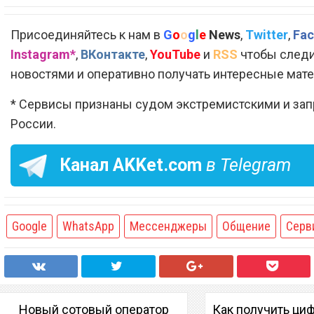
Присоединяйтесь к нам в
G
o
o
g
l
e
News
,
Twitter
,
Fac
Instagram*
,
ВКонтакте
,
YouTube
и
RSS
чтобы следи
новостями и оперативно получать интересные мат
* Сервисы признаны судом экстремистскими и за
России.
Канал
AKKet.com
в Telegram
Google
WhatsApp
Мессенджеры
Общение
Серв
Новый сотовый оператор
Как получить ци