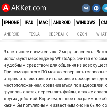
IPHONE
IPAD
MAC
ANDROID
WINDOWS
С
ANDROID
TESLA
СБЕРБАНК
OZON
WHAT
РАЗНОЕ
11.
В настоящее время свыше 2 млрд человек на Зем
Google запустила «убийцу
используют мессенджер WhatsApp, считая его са
и удобным средством для общения из всех сущес
WhatsApp с возможность
При помощи этого ПО можно совершать голосовые 
работы без интернета
отправлять текстовые и голосовые сообщения, де
местоположением, созваниваться по видеосвязи, 
групповых чатах, пересылать файлы, а также совер
других действий. Впрочем, данное программное об
каким бы популярным и известным оно не было, с