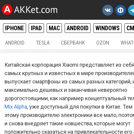
IPHONE
IPAD
MAC
ANDROID
WINDOWS
С
ANDROID
TESLA
СБЕРБАНК
OZON
WHAT
РАЗНОЕ
15.
Китайская корпорация Xiaomi представляет из себя
Xiaomi заплатит деньги
самых крупных и известных в мире производителе
выпускает смартфоны из самых разных категорий, 
владельцам любых смарт
максимально дешевых и заканчивая невероятно
дорогостоящими, как например концептуальный т
Mix Alpha
, уже доступный для покупки в Китае. Тем
этому производителю электроники все мало, поэто
и снова внедряет такие новшества, которые могут
положительно сказаться на привлекательности ег