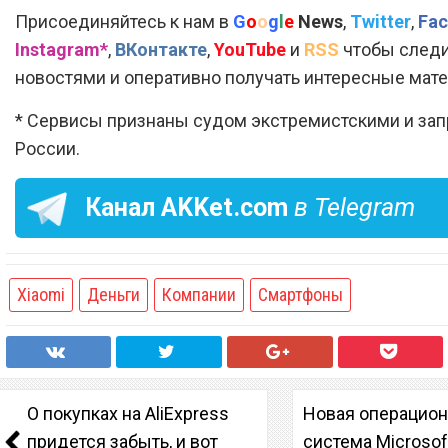
Присоединяйтесь к нам в
G
o
o
g
l
e
News
,
Twitter
,
Fac
Instagram*
,
ВКонтакте
,
YouTube
и
RSS
чтобы следи
новостями и оперативно получать интересные мат
* Сервисы признаны судом экстремистскими и за
России.
Канал
AKKet.com
в Telegram
Xiaomi
Деньги
Компании
Смартфоны
О покупках на AliExpress
Новая операцио
придется забыть, и вот
система Microso