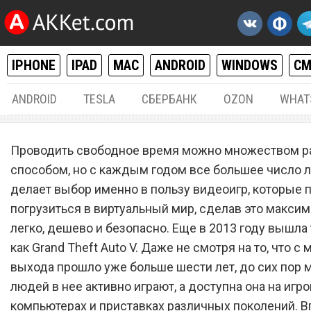
IPHONE
IPAD
MAC
ANDROID
WINDOWS
С
ANDROID
TESLA
СБЕРБАНК
OZON
WHAT
РАЗНОЕ
08.
Проводить свободное время можно множеством р
Grand Theft Auto V вышла
способом, но с каждым годом все большее число 
делает выбор именно в пользу видеоигр, которые 
бесплатно для устройств 
погрузиться в виртуальный мир, сделав это макси
Android и iOS
легко, дешево и безопасно. Еще в 2013 году вышла 
как Grand Theft Auto V. Даже не смотря на то, что с
выхода прошло уже больше шести лет, до сих пор
людей в нее активно играют, а доступна она на игр
компьютерах и приставках различных поколений. В