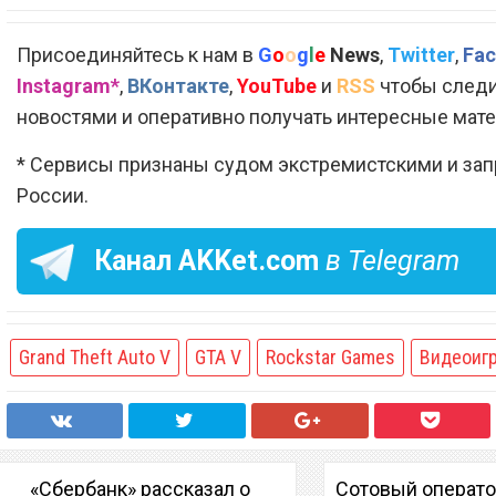
Присоединяйтесь к нам в
G
o
o
g
l
e
News
,
Twitter
,
Fac
Instagram*
,
ВКонтакте
,
YouTube
и
RSS
чтобы следи
новостями и оперативно получать интересные мат
* Сервисы признаны судом экстремистскими и за
России.
Канал
AKKet.com
в Telegram
Grand Theft Auto V
GTA V
Rockstar Games
Видеоиг
«Сбербанк» рассказал о
Сотовый операт