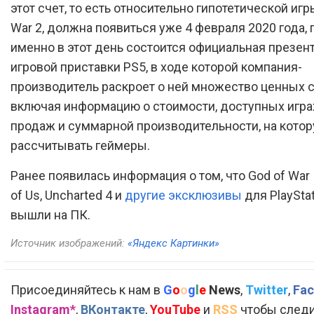
этот счет, то есть относительно гипотетической игр
War 2, должна появиться уже 4 февраля 2020 года, 
именно в этот день состоится официальная презен
игровой приставки PS5, в ходе которой компания-
производитель раскроет о ней множество ценных 
включая информацию о стоимости, доступных играх
продаж и суммарной производительности, на котор
рассчитывать геймеры.
Ранее появилась информация о том, что God of War II
of Us, Uncharted 4 и
другие эксклюзивы
для PlayStat
вышли на ПК.
Источник изображений:
«Яндекс Картинки»
Присоединяйтесь к нам в
G
o
o
g
l
e
News
,
Twitter
,
Fac
Instagram*
,
ВКонтакте
,
YouTube
и
RSS
чтобы следи