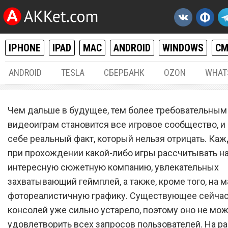
IPHONE
IPAD
MAC
ANDROID
WINDOWS
С
ANDROID
TESLA
СБЕРБАНК
OZON
WHAT
РАЗНОЕ
26.
Чем дальше в будущее, тем более требовательным
Главная причина, по котор
видеоиграм становится все игровое сообщество, и 
себе реальный факт, который нельзя отрицать. Ка
все обязаны купить Sony
при прохождении какой-либо игры рассчитывать н
PlayStation 5 на старте пр
интересную сюжетную компанию, увлекательных
захватывающий геймплей, а также, кроме того, на 
фотореалистичную графику. Существующее сейчас
консолей уже сильно устарело, поэтому оно не мо
удовлетворить всех запросов пользователей. На р