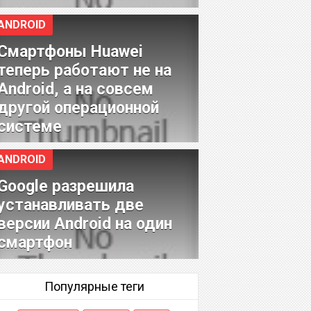
ANDROID
Смартфоны Huawei
теперь работают не на
Android, а на совсем
другой операционной
системе
ANDROID
Google разрешила
устанавливать две
версии Android на один
смартфон
Популярные теги