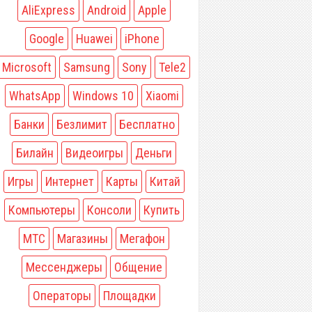
AliExpress
Android
Apple
Google
Huawei
iPhone
Microsoft
Samsung
Sony
Tele2
WhatsApp
Windows 10
Xiaomi
Банки
Безлимит
Бесплатно
Билайн
Видеоигры
Деньги
Игры
Интернет
Карты
Китай
Компьютеры
Консоли
Купить
МТС
Магазины
Мегафон
Мессенджеры
Общение
Операторы
Площадки