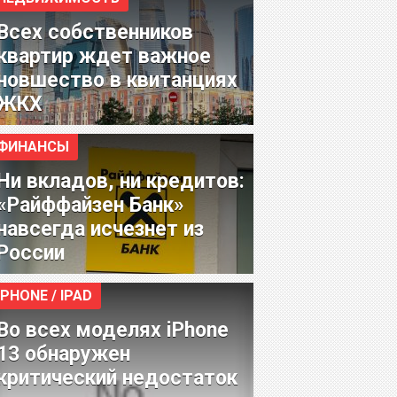
Всех собственников
квартир ждет важное
новшество в квитанциях
ЖКХ
ФИНАНСЫ
Ни вкладов, ни кредитов:
«Райффайзен Банк»
навсегда исчезнет из
России
IPHONE / IPAD
Во всех моделях iPhone
13 обнаружен
критический недостаток