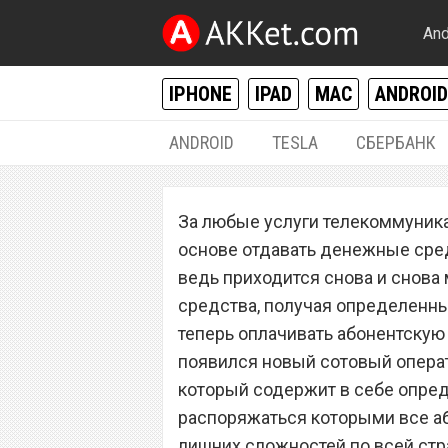
And
IPHONE
IPAD
MAC
ANDROID
ANDROID
TESLA
СБЕРБАНК
РАЗНОЕ
За любые услуги телекоммуник
Новый сотовый о
основе отдавать денежные сред
бесплатный тар
ведь приходится снова и снова
средства, получая определенны
мобильным инте
теперь оплачивать абонентскую 
SMS и голосовы
появился новый сотовый операт
который содержит в себе опре
распоряжаться которыми все аб
лишних сложностей по всей стра