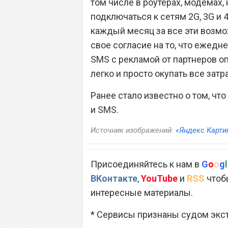
том числе в роутерах, модемах,
подключаться к сетям 2G, 3G и 4
каждый месяц за все эти возмо
свое согласие на то, что ежедн
SMS с рекламой от партнеров оп
легко и просто окупать все затр
Ранее стало известно о том, чт
и SMS.
Источник изображений:
«Яндекс Карти
Присоединяйтесь к нам в
G
o
o
g
l
ВКонтакте
,
YouTube
и
RSS
чтобы
интересные материалы.
* Сервисы признаны судом экс