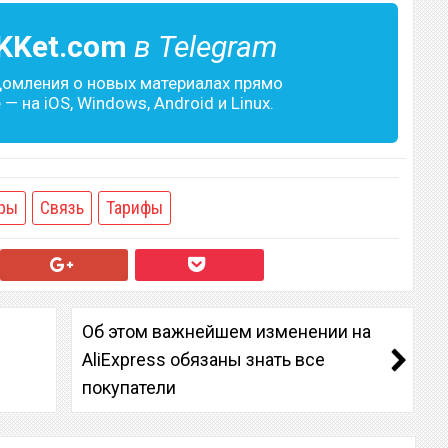
KKet.com
в Telegram
домления о новых материалах прямо
— на iOS, Windows, Android и Linux.
ры
Связь
Тарифы
Об этом важнейшем изменении на
AliExpress обязаны знать все
покупатели