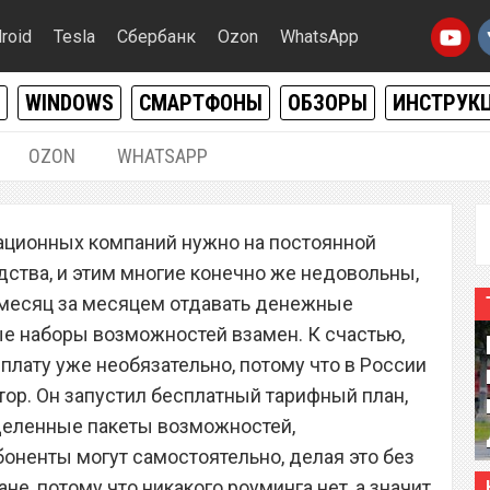
roid
Tesla
Сбербанк
Ozon
WhatsApp
WINDOWS
СМАРТФОНЫ
ОБЗОРЫ
ИНСТРУК
OZON
WHATSAPP
07.01.2020
|
0
ационных компаний нужно на постоянной
ператор запустил
ства, и этим многие конечно же недовольны,
ифный план с
 месяц за месяцем отдавать денежные
е наборы возможностей взамен. К счастью,
рнетом, сообщениями
плату уже необязательно, потому что в России
ми звонками
ор. Он запустил бесплатный тарифный план,
деленные пакеты возможностей,
оненты могут самостоятельно, делая это без
не, потому что никакого роуминга нет, а значит