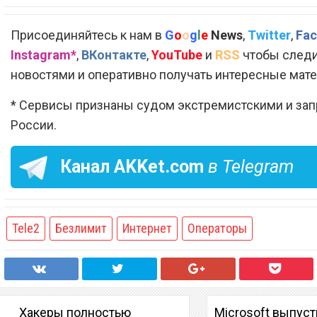
Присоединяйтесь к нам в
G
o
o
g
l
e
News
,
Twitter
,
Fac
Instagram*
,
ВКонтакте
,
YouTube
и
RSS
чтобы следи
новостями и оперативно получать интересные мат
* Сервисы признаны судом экстремистскими и за
России.
Канал
AKKet.com
в Telegram
Tele2
Безлимит
Интернет
Операторы
Хакеры полностью
Microsoft выпус