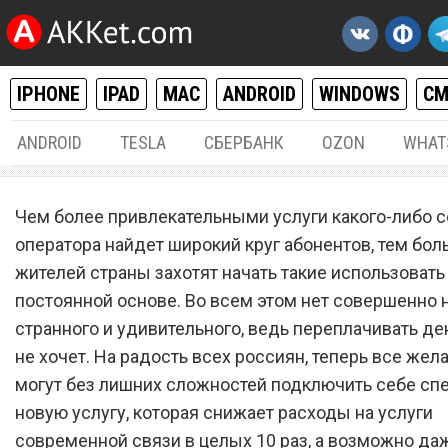
IPHONE
IPAD
MAC
ANDROID
WINDOWS
С
ANDROID
TESLA
СБЕРБАНК
OZON
WHAT
РАЗНОЕ
05.
Чем более привлекательными услуги какого-либо с
Сотовый оператор Tele2
оператора найдет широкий круг абонентов, тем бол
жителей страны захотят начать такие использовать
запустил новую услугу, ко
постоянной основе. Во всем этом нет совершенно 
снижает расходы в 10 раз
странного и удивительного, ведь переплачивать де
не хочет. На радость всех россиян, теперь все же
могут без лишних сложностей подключить себе сп
новую услугу, которая снижает расходы на услуги
современной связи в целых 10 раз, а возможно да