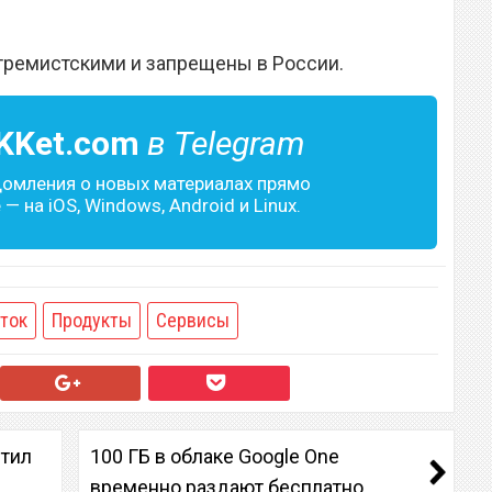
тремистскими и запрещены в России.
KKet.com
в Telegram
домления о новых материалах прямо
— на iOS, Windows, Android и Linux.
ток
Продукты
Сервисы
стил
100 ГБ в облаке Google One
временно раздают бесплатно