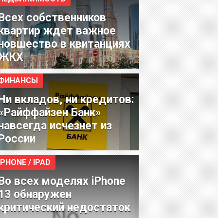
Всех собственников
квартир ждет важное
новшество в квитанциях
ЖКХ
ФИНАНСЫ
Ни вкладов, ни кредитов:
«Райффайзен Банк»
навсегда исчезнет из
России
IPHONE / IPAD
Во всех моделях iPhone
13 обнаружен
критический недостаток