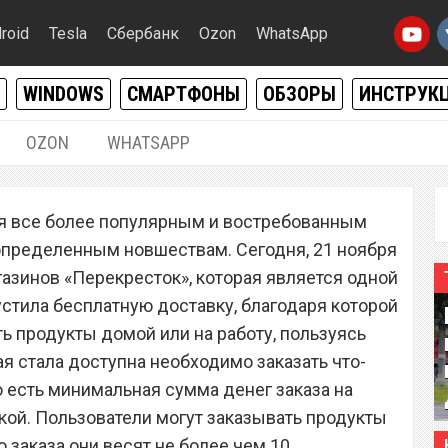
roid
Tesla
Сбербанк
Ozon
WhatsApp
WINDOWS
СМАРТФОНЫ
ОБЗОРЫ
ИНСТРУК
OZON
WHATSAPP
21.11.2019
|
0
ся все более популярным и востребованным
апустил бесплатную
 определенным новшествам. Сегодня, 21 ноября
тов за час
газинов «Перекресток», которая является одной
устила бесплатную доставку, благодаря которой
ь продукты домой или на работу, пользуясь
я стала доступна необходимо заказать что-
то есть минимальная сумма денег заказа на
кой. Пользователи могут заказывать продукты
о заказа они весят не более чем 10