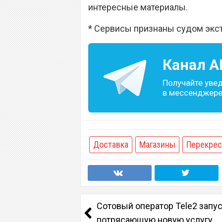
интересные материалы.
* Сервисы признаны судом экс
Канал
A
Получайте уве
в мессенджере 
Доставка
Магазины
Перекрес
Сотовый оператор Tele2 запу
потрясающую новую услугу