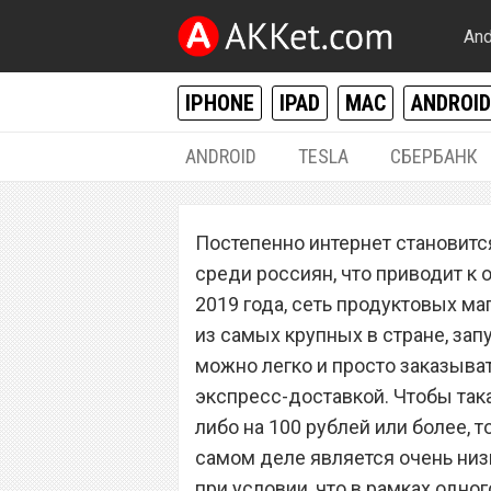
And
IPHONE
IPAD
MAC
ANDROID
ANDROID
TESLA
СБЕРБАНК
РАЗНОЕ
Постепенно интернет становит
«Перекресток» з
среди россиян, что приводит к
доставку продук
2019 года, сеть продуктовых ма
из самых крупных в стране, зап
можно легко и просто заказыват
экспресс-доставкой. Чтобы така
либо на 100 рублей или более, 
самом деле является очень низ
при условии, что в рамках одног