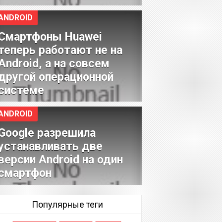
ANDROID
Смартфоны Huawei
теперь работают не на
Android, а на совсем
другой операционной
системе
ANDROID
Google разрешила
устанавливать две
версии Android на один
смартфон
Популярные теги