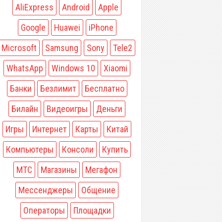
AliExpress
Android
Apple
Google
Huawei
iPhone
Microsoft
Samsung
Sony
Tele2
WhatsApp
Windows 10
Xiaomi
Банки
Безлимит
Бесплатно
Билайн
Видеоигры
Деньги
Игры
Интернет
Карты
Китай
Компьютеры
Консоли
Купить
МТС
Магазины
Мегафон
Мессенджеры
Общение
Операторы
Площадки