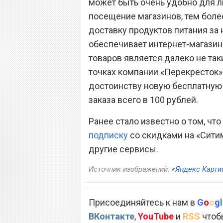
может быть очень удобно для л
посещение магазинов, тем более
доставку продуктов питания за
обеспечивает интернет-магазин
товаров является далеко не так
точках компании «Перекресток».
достоинству новую бесплатную 
заказа всего в 100 рублей.
Ранее стало известно о том, что
подписку
со скидками на «Ситим
другие сервисы.
Источник изображений:
«Яндекс Карти
Присоединяйтесь к нам в
G
o
o
g
l
ВКонтакте
,
YouTube
и
RSS
чтобы