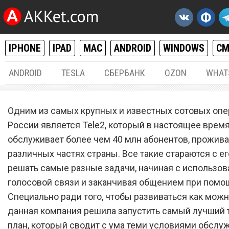
IPHONE
IPAD
MAC
ANDROID
WINDOWS
С
ANDROID
TESLA
СБЕРБАНК
OZON
WHAT
РАЗНОЕ
10.
Одним из самых крупных и известных сотовых опе
Сотовый оператор Tele2
России является Tele2, который в настоящее врем
обслуживает более чем 40 млн абонентов, прожив
запустил самый лучший
различных частях страны. Все такие стараются с 
тарифный план, который
решать самые разные задачи, начиная с использов
сводит с ума
голосовой связи и заканчивая общением при помо
Специально ради того, чтобы развиваться как можн
данная компания решила запустить самый лучший
план, который сводит с ума теми условиями обслу