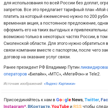
для использования по всей России без доплат, огр
запретов. Все это предлагает тарифный план «Мой 
платить за который ежемесячно нужно по 200 рубле
временная акция, а постоянное предложение, одна
оформить его на таких выгодных и привлекательны
возможно только в некоторых частях России, в том
Смоленской области. Для этого нужно обратиться в
связи компании вместе с паспортом, после чего за
договор на оказание услуг связи.
Ранее президент РФ Владимир Путин
ликвидирова
операторов
«Билайн», «МТС», «МегаФон» и Tele2.
Источник изображений:
«Яндекс Картинки»
Присоединяйтесь к нам в
G
o
o
g
l
e
News
,
Twitter
,
Fac
Instagram*
,
ВКонтакте
,
YouTube
и
RSS
чтобы следи