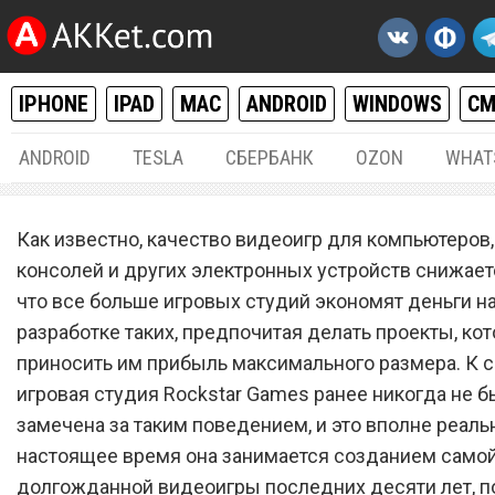
IPHONE
IPAD
MAC
ANDROID
WINDOWS
С
ANDROID
TESLA
СБЕРБАНК
OZON
WHAT
РАЗНОЕ
05.
Как известно, качество видеоигр для компьютеров,
Скачать бесплатно Grand T
консолей и других электронных устройств снижает
что все больше игровых студий экономят деньги н
Auto VI
разработке таких, предпочитая делать проекты, ко
приносить им прибыль максимального размера. К с
игровая студия Rockstar Games ранее никогда не б
замечена за таким поведением, и это вполне реаль
настоящее время она занимается созданием само
долгожданной видеоигры последних десяти лет, п