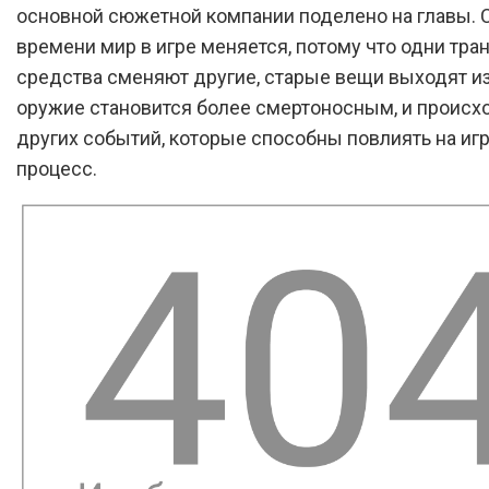
основной сюжетной компании поделено на главы. 
времени мир в игре меняется, потому что одни тр
средства сменяют другие, старые вещи выходят и
оружие становится более смертоносным, и происх
других событий, которые способны повлиять на иг
процесс.