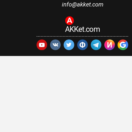
info@akket.com
AKKet.com