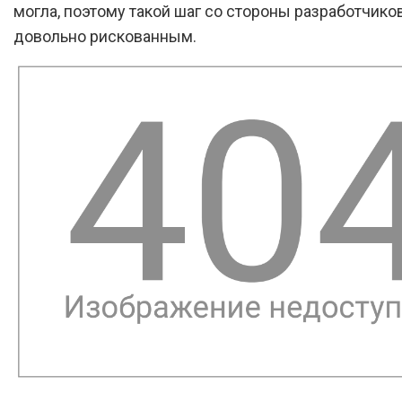
могла, поэтому такой шаг со стороны разработчико
довольно рискованным.