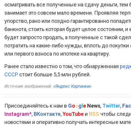
осматривать все полученные на сдачу деньги, тем 
занимает это совсем мало времени. Проявляя терп
упорство, рано или поздно гарантированно попадет
банкнота, стоить которая будет целое состоянии, и
будет запросто продать, а полученные с такой сде
потратить на какие-либо нужды, вплоть до покупки
или первого взноса по ипотеке на квартиру.
Ранее стало известно о том, что обнаруженная
ред
СССР
стоит больше 5,5 млн рублей.
Источник изображений:
«Яндекс Картинки»
Присоединяйтесь к нам в
G
o
o
g
l
e
News
,
Twitter
,
Fac
Instagram*
,
ВКонтакте
,
YouTube
и
RSS
чтобы следи
новостями и оперативно получать интересные мат