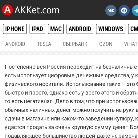
IPHONE
IPAD
MAC
ANDROID
WINDOWS
С
ANDROID
TESLA
СБЕРБАНК
OZON
WHAT
РАЗНОЕ
05.
Постепенно вся Россия переходит на безналичные 
Обнаружена редкая банкн
есть использует цифровые денежные средства, у 
физического носителя. Использование таких – это 
за которую платят больше
быстро и просто, однако есть у всего этого и обратн
тысяч рублей
то есть негативная. Дело в том, что при использова
обычных наличных денег можно получить на руки 
сдачи в магазине или каком-то заведении купюру, 
удастся продать за очень крупную сумму денег. Бол
подавляющее большинство людей даже не замеча