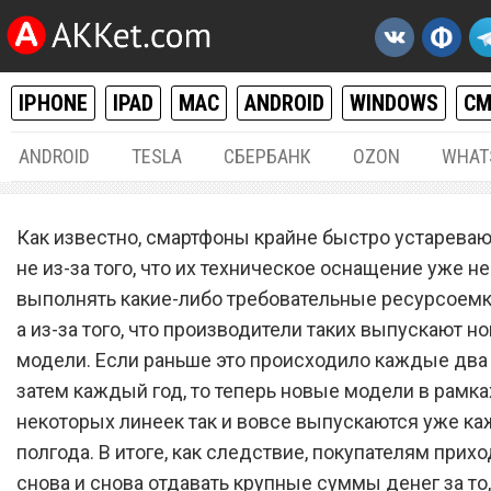
IPHONE
IPAD
MAC
ANDROID
WINDOWS
С
ANDROID
TESLA
СБЕРБАНК
OZON
WHAT
РАЗНОЕ
02.
Как известно, смартфоны крайне быстро устаревают
«МТС» и «МегаФон» запус
не из-за того, что их техническое оснащение уже н
выполнять какие-либо требовательные ресурсоемк
бесплатный обмен любых
а из-за того, что производители таких выпускают н
старых смартфонов на лу
модели. Если раньше это происходило каждые два г
новые
затем каждый год, то теперь новые модели в рамка
некоторых линеек так и вовсе выпускаются уже к
полгода. В итоге, как следствие, покупателям прих
снова и снова отдавать крупные суммы денег за то