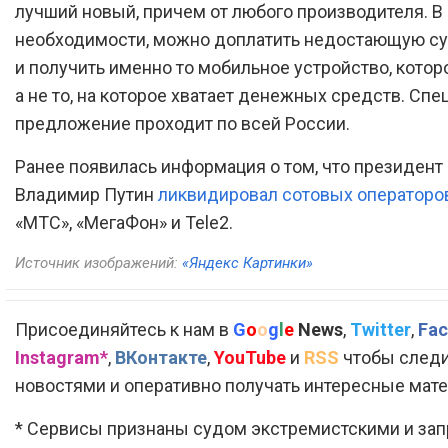
лучший новый, причем от любого производителя. В
необходимости, можно доплатить недостающую с
и получить именно то мобильное устройство, которо
а не то, на которое хватает денежных средств. Сп
предложение проходит по всей России.
Ранее появилась информация о том, что президент
Владимир Путин
ликвидировал сотовых операторо
«МТС», «МегаФон» и Tele2.
Источник изображений:
«Яндекс Картинки»
Присоединяйтесь к нам в
G
o
o
g
l
e
News
,
Twitter
,
Fac
Instagram*
,
ВКонтакте
,
YouTube
и
RSS
чтобы следи
новостями и оперативно получать интересные мат
* Сервисы признаны судом экстремистскими и за