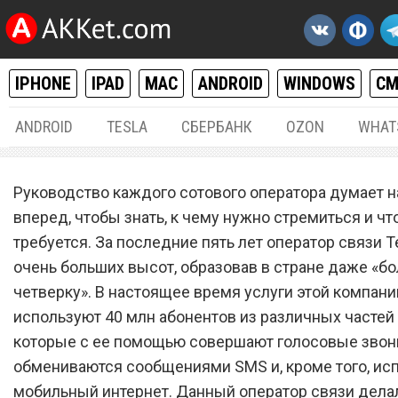
IPHONE
IPAD
MAC
ANDROID
WINDOWS
С
ANDROID
TESLA
СБЕРБАНК
OZON
WHAT
РАЗНОЕ
20.
Руководство каждого сотового оператора думает н
Без связи: сотовый опера
вперед, чтобы знать, к чему нужно стремиться и чт
требуется. За последние пять лет оператор связи T
Tele2 прекратил работу
очень больших высот, образовав в стране даже «б
четверку». В настоящее время услуги этой компани
используют 40 млн абонентов из различных частей 
которые с ее помощью совершают голосовые звон
обмениваются сообщениями SMS и, кроме того, ис
мобильный интернет. Данный оператор связи дела