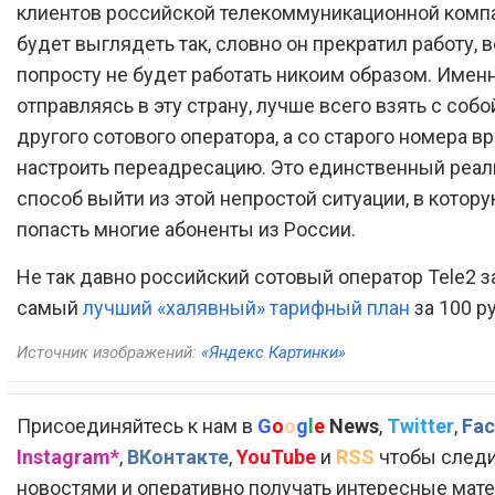
клиентов российской телекоммуникационной комп
будет выглядеть так, словно он прекратил работу, 
попросту не будет работать никоим образом. Именн
отправляясь в эту страну, лучше всего взять с собо
другого сотового оператора, а со старого номера 
настроить переадресацию. Это единственный реа
способ выйти из этой непростой ситуации, в котору
попасть многие абоненты из России.
Не так давно российский сотовый оператор Tele2 з
самый
лучший «халявный» тарифный план
за 100 р
Источник изображений:
«Яндекс Картинки»
Присоединяйтесь к нам в
G
o
o
g
l
e
News
,
Twitter
,
Fac
Instagram*
,
ВКонтакте
,
YouTube
и
RSS
чтобы следи
новостями и оперативно получать интересные мат