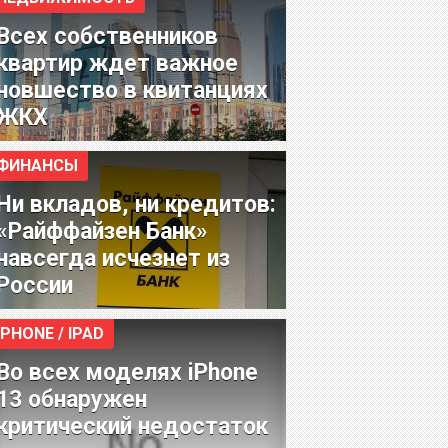
Всех собственников
квартир ждет важное
новшество в квитанциях
ЖКХ
ФИНАНСЫ
Ни вкладов, ни кредитов:
«Райффайзен Банк»
навсегда исчезнет из
России
IPHONE / IPAD
Во всех моделях iPhone
13 обнаружен
критический недостаток