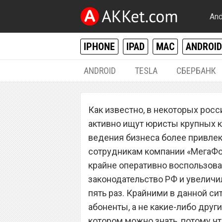
And
IPHONE
IPAD
MAC
ANDROID
ANDROID
TESLA
СБЕРБАНК
РАЗНОЕ
Как известно, в некоторых рос
Сотовый операт
активно ищут юристы крупных к
закон и увеличил
ведения бизнеса более привлек
сотрудникам компании «МегаФо
раз
крайне оперативно воспользоват
законодательство РФ и увеличи
пять раз. Крайними в данной с
абоненты, а не какие-либо други
котором можно знать, потому ч