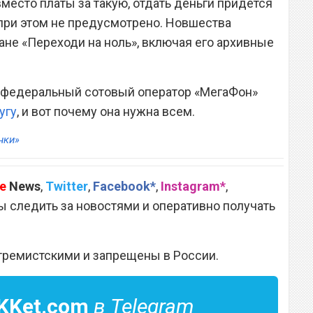
вместо платы за такую, отдать деньги придется
к при этом не предусмотрено. Новшества
ане «Переходи на ноль», включая его архивные
то федеральный сотовый оператор «МегаФон»
угу
, и вот почему она нужна всем.
нки»
e
News
,
Twitter
,
Facebook*
,
Instagram*
,
 следить за новостями и оперативно получать
тремистскими и запрещены в России.
KKet.com
в Telegram