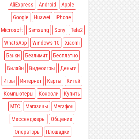
AliExpress
Android
Apple
Google
Huawei
iPhone
Microsoft
Samsung
Sony
Tele2
WhatsApp
Windows 10
Xiaomi
Банки
Безлимит
Бесплатно
Билайн
Видеоигры
Деньги
Игры
Интернет
Карты
Китай
Компьютеры
Консоли
Купить
МТС
Магазины
Мегафон
Мессенджеры
Общение
Операторы
Площадки