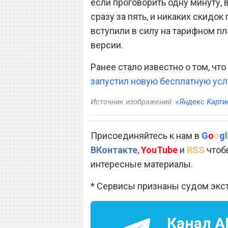
если проговорить одну минуту, 
сразу за пять, и никаких скидо
вступили в силу на тарифном пл
версии.
Ранее стало известно о том, ч
запустил новую бесплатную усл
Источник изображений:
«Яндекс Карти
Присоединяйтесь к нам в
G
o
o
g
l
ВКонтакте
,
YouTube
и
RSS
чтобы
интересные материалы.
* Сервисы признаны судом экс
Канал
A