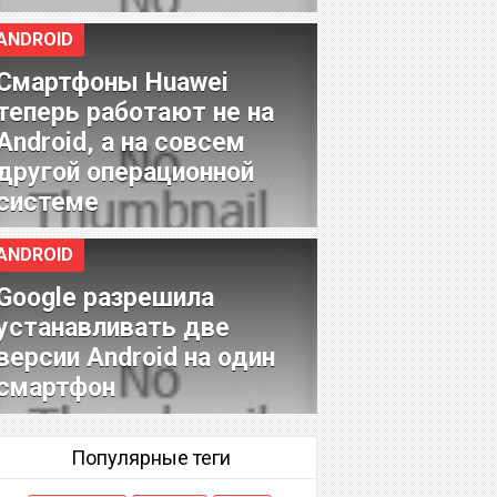
ANDROID
Смартфоны Huawei
теперь работают не на
Android, а на совсем
другой операционной
системе
ANDROID
Google разрешила
устанавливать две
версии Android на один
смартфон
Популярные теги