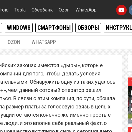
roid
Tesla
Сбербанк
Ozon
WhatsApp
WINDOWS
СМАРТФОНЫ
ОБЗОРЫ
ИНСТРУК
OZON
WHATSAPP
15.10.2019
|
0
сийских законах имеются «дыры», которые
ор «МегаФон» обошел
омпаний для того, чтобы делать условия
 плату за связь в пять
ательными. Обнаружить одну из таких удалось
н», чем данный сотовый оператор решил
ься. В связи с этим компания, по сути, обошла
ла размер платы за голосовую связь в целых
итуации остаются конечно же именно простые
е люди, и это вполне себе реальный факт, о
то новшество вступило в силу с сегодняшнего