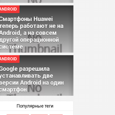
ANDROID
Смартфоны Huawei
теперь работают не на
Android, а на совсем
другой операционной
системе
ANDROID
Google разрешила
устанавливать две
версии Android на один
смартфон
Популярные теги