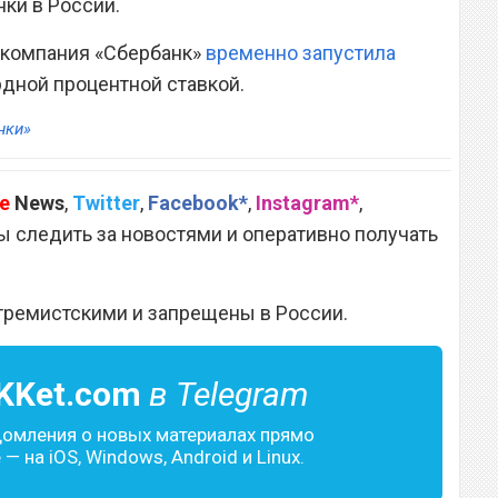
ки в России.
о компания «Сбербанк»
временно запустила
дной процентной ставкой.
нки»
e
News
,
Twitter
,
Facebook*
,
Instagram*
,
 следить за новостями и оперативно получать
тремистскими и запрещены в России.
KKet.com
в Telegram
домления о новых материалах прямо
— на iOS, Windows, Android и Linux.