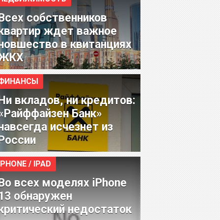
Всех собственников
квартир ждет важное
новшество в квитанциях
ЖКХ
ФИНАНСЫ
Ни вкладов, ни кредитов:
«Райффайзен Банк»
навсегда исчезнет из
России
IPHONE / IPAD
Во всех моделях iPhone
13 обнаружен
критический недостаток