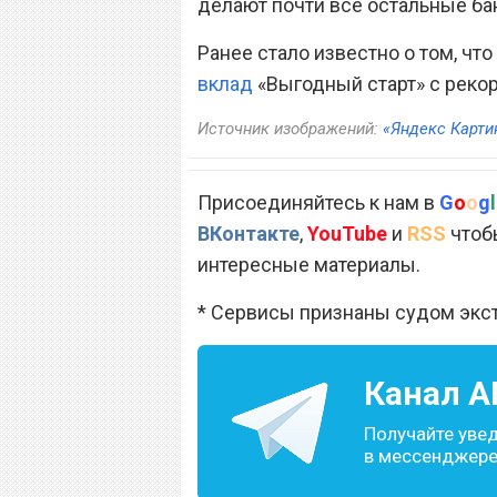
делают почти все остальные бан
Ранее стало известно о том, чт
вклад
«Выгодный старт» с рекор
Источник изображений:
«Яндекс Карти
Присоединяйтесь к нам в
G
o
o
g
l
ВКонтакте
,
YouTube
и
RSS
чтобы
интересные материалы.
* Сервисы признаны судом экс
Канал
A
Получайте уве
в мессенджере 