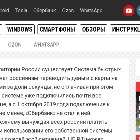
roid
Tesla
Сбербанк
Ozon
WhatsApp
WINDOWS
СМАРТФОНЫ
ОБЗОРЫ
ИНСТРУК
OZON
WHATSAPP
01.10.2019
|
0
рритории России существует Система быстрых
ес сокрушительный удар
яет россиянам переводить деньги с карты на
анковских карт
и за доли секунды, не оплачивая при этом
 системе уже подключились почти все
, а с 1 октября 2019 года подключение к
не менее, «Сбербанк» не стал к ней
режнему вынуждая всех россиян платить
и использовании его собственной системы
зи со всей этой ситуацией, ЦБ РФ может