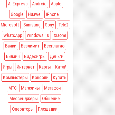
AliExpress
Android
Apple
Google
Huawei
iPhone
Microsoft
Samsung
Sony
Tele2
WhatsApp
Windows 10
Xiaomi
Банки
Безлимит
Бесплатно
Билайн
Видеоигры
Деньги
Игры
Интернет
Карты
Китай
Компьютеры
Консоли
Купить
МТС
Магазины
Мегафон
Мессенджеры
Общение
Операторы
Площадки