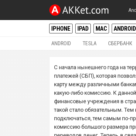
And
IPHONE
IPAD
MAC
ANDROID
ANDROID
TESLA
СБЕРБАНК
РАЗНОЕ
С начала нынешнего года на те
«Сбербанк» нан
платежей (СБП), которая позвол
по владельцам б
карту между различными банкам
какую-либо комиссию. К данной
финансовые учреждения в стране
такой стало обязательным. Тем 
подключаться, тем самым по-п
комиссию большого размера пр
переводов денег. Теперь, в свя