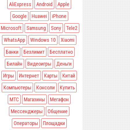
AliExpress
Android
Apple
Google
Huawei
iPhone
Microsoft
Samsung
Sony
Tele2
WhatsApp
Windows 10
Xiaomi
Банки
Безлимит
Бесплатно
Билайн
Видеоигры
Деньги
Игры
Интернет
Карты
Китай
Компьютеры
Консоли
Купить
МТС
Магазины
Мегафон
Мессенджеры
Общение
Операторы
Площадки