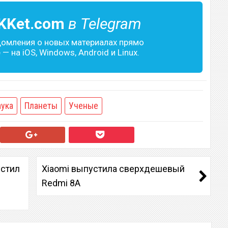
KKet.com
в Telegram
домления о новых материалах прямо
— на iOS, Windows, Android и Linux.
аука
Планеты
Ученые
устил
Xiaomi выпустила сверхдешевый
Redmi 8A