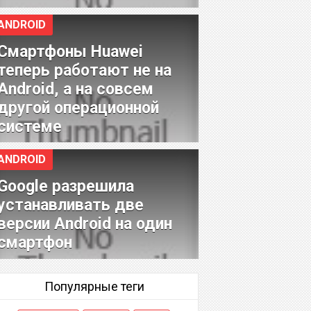
ANDROID
Смартфоны Huawei
теперь работают не на
Android, а на совсем
другой операционной
системе
ANDROID
Google разрешила
устанавливать две
версии Android на один
смартфон
Популярные теги