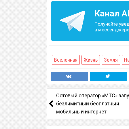
Канал
A
Получайте уве
в мессенджере 
Вселенная
Жизнь
Земля
Н
Сотовый оператор «МТС» зап
безлимитный бесплатный
мобильный интернет