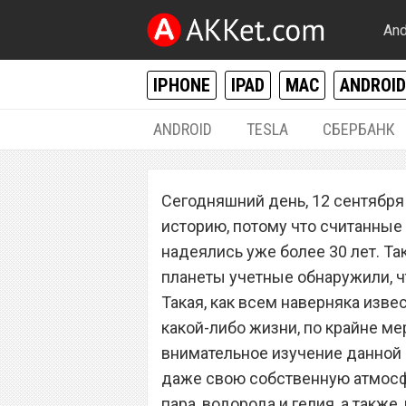
And
IPHONE
IPAD
MAC
ANDROID
ANDROID
TESLA
СБЕРБАНК
РАЗНОЕ
Сегодняшний день, 12 сентября 
Клон Земли: уч
историю, потому что считанные 
планету с водой
надеялись уже более 30 лет. Та
планеты учетные обнаружили, ч
Такая, как всем наверняка изве
какой-либо жизни, по крайне м
внимательное изучение данной 
даже свою собственную атмосф
пара, водорода и гелия, а также