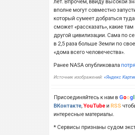
лет. Впрочем, ввиду высокой з
вполне могут совместно запуст
который сумеет добраться туда 
сможет «рассказать», какие та
другой цивилизации. Сама по се
в 2,5 раза больше Земли по сво
«дома всего человечества».
Ранее NASA опубликовала
потр
Источник изображений:
«Яндекс Карти
Присоединяйтесь к нам в
G
o
o
g
l
ВКонтакте
,
YouTube
и
RSS
чтобы
интересные материалы.
* Сервисы признаны судом экс