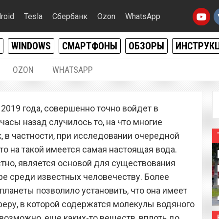
roid
Tesla
Сбербанк
Ozon
WhatsApp
WINDOWS
СМАРТФОНЫ
ОБЗОРЫ
ИНСТРУК
OZON
WHATSAPP
12.09.2019
|
0
2019 года, совершенно точно войдет в
еные впервые нашли
часы назад случилось то, на что многие
 и инопланетянами
к, в частности, при исследовании очередной
то на такой имеется самая настоящая вода.
стно, является основой для существования
ере среди известных человечеству. Более
планеты позволило установить, что она имеет
еру, в которой содержатся молекулы водяного
, возможно, еще каких-то веществ, вплоть до