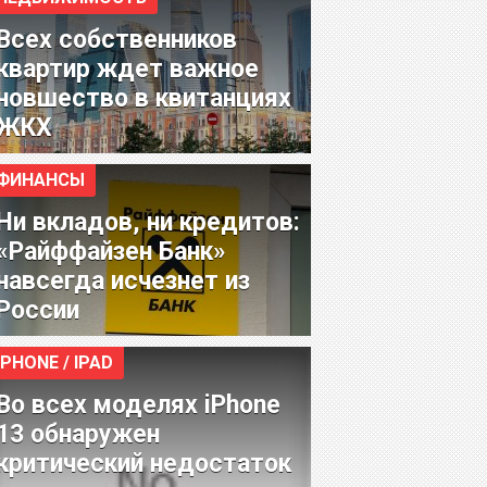
Всех собственников
квартир ждет важное
новшество в квитанциях
ЖКХ
ФИНАНСЫ
Ни вкладов, ни кредитов:
«Райффайзен Банк»
навсегда исчезнет из
России
IPHONE / IPAD
Во всех моделях iPhone
13 обнаружен
критический недостаток