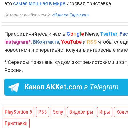
это
самая мощная в мире
игровая приставка.
Источник изображений:
«Яндекс Картинки»
Присоединяйтесь к нам в
G
o
o
g
l
e
News
,
Twitter
,
Fac
Instagram*
,
ВКонтакте
,
YouTube
и
RSS
чтобы следи
новостями и оперативно получать интересные мат
* Сервисы признаны судом экстремистскими и за
России.
Канал
AKKet.com
в Telegram
PlayStation 5
PS5
Sony
Видеоигры
Игры
Конс
Приставки