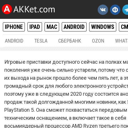
IPHONE
IPAD
MAC
ANDROID
WINDOWS
С
ANDROID
TESLA
СБЕРБАНК
OZON
WHAT
РАЗНОЕ
07.
Игровые приставки доступного сейчас на полках м
Настоящая Sony PlayStatio
поколения уже очень сильно устарели, потому что 
их выхода на рынок прошло более чем пять лет, а э
повергла всех в шок
громадный срок для любого электронного устройс
поэтому уже в следующем 2020 году состоится ано
продаж такой долгожданной многими новинки, как
PlayStation 5. Она сможет похвастаться передовым
техническим оснащением, а включает такое в себя
восьмиядерный процессор AMD Ryzen третьего по