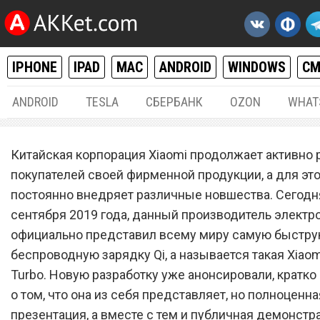
IPHONE
IPAD
MAC
ANDROID
WINDOWS
С
ANDROID
TESLA
СБЕРБАНК
OZON
WHAT
РАЗНОЕ
06.
Китайская корпорация Xiaomi продолжает активно 
Xiaomi Mi Charge Turbo – 
покупателей своей фирменной продукции, а для это
постоянно внедряет различные новшества. Сегодня
быстрая в мире беспрово
сентября 2019 года, данный производитель электр
зарядка Qi
официально представил всему миру самую быстру
беспроводную зарядку Qi, а называется такая Xiaom
Turbo. Новую разработку уже анонсировали, кратко
о том, что она из себя представляет, но полноценна
презентация, а вместе с тем и публичная демонстр