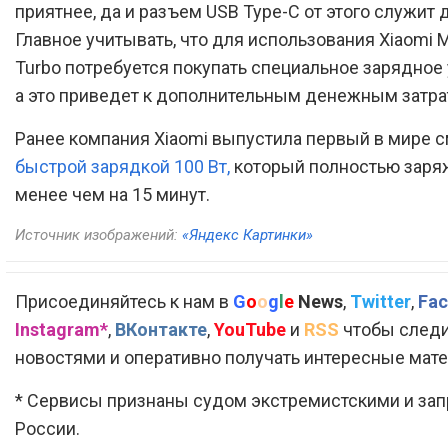
приятнее, да и разъем USB Type-C от этого служит 
Главное учитывать, что для использования Xiaomi M
Turbo потребуется покупать специальное зарядное 
а это приведет к дополнительным денежным затра
Ранее компания Xiaomi выпустила первый в мире 
быстрой зарядкой 100 Вт,
который полностью заря
менее чем на 15 минут.
Источник изображений:
«Яндекс Картинки»
Присоединяйтесь к нам в
G
o
o
g
l
e
News
,
Twitter
,
Fac
Instagram*
,
ВКонтакте
,
YouTube
и
RSS
чтобы следи
новостями и оперативно получать интересные мат
* Сервисы признаны судом экстремистскими и за
России.