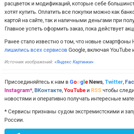
расцветок и модификаций, которые себе большинс
хотят купить. Оплатить все покупки можно как банк
картой на сайте, так и наличными деньгами при пол
Главное успеть оформить заказ, пока действует акц
Ранее стало известно о том, что новые смартфоны 
лишились всех сервисов
Google, включая YouTube 
Источник изображений:
«Яндекс Картинки»
Присоединяйтесь к нам в
G
o
o
g
l
e
News
,
Twitter
,
Fac
Instagram*
,
ВКонтакте
,
YouTube
и
RSS
чтобы следи
новостями и оперативно получать интересные мат
* Сервисы признаны судом экстремистскими и за
России.