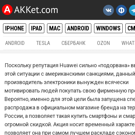
IPHONE
IPAD
MAC
ANDROID
WINDOWS
С
ANDROID
TESLA
СБЕРБАНК
OZON
WHAT
РАЗНОЕ
30.
Поскольку репутация Huawei сильно «подорвана» в
Магазин Huawei временно
этой ситуации с американскими санкциями, данны
производитель электроники вынужден всячески
распродает лучшие смар
мотивировать людей покупать свою фирменную пр
с огромной скидкой
Вероятно, именно для этой цели была запущена сп
распродажа в официальном магазине бренда на те
России, а позволяет такая купить смартфоны и сма
огромной скидкой. Акция носит временный характер
позволяет она при самом лучшем раскладе сэконо