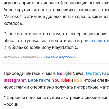
игровых приставок японской корпорации выпускаю
более крутые во всех отношениях эксклюзивы, тогд
Microsoft с этим все далеко не так хорошо, как мно
хотелось.
Ранее стало известно о том, что совершенно новая 
абсолютно уникальная портативная
игровая приста
Z
«убила» консоль Sony PlayStation 5.
Источник изображений:
«Яндекс Картинки»
Присоединяйтесь к нам в
G
o
o
g
l
e
News
,
Twitter
,
Fac
Instagram*
,
ВКонтакте
,
YouTube
и
RSS
чтобы следи
новостями и оперативно получать интересные мат
* Сервисы признаны судом экстремистскими и за
России.