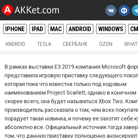
IPHONE
IPAD
MAC
ANDROID
WINDOWS
С
ANDROID
TESLA
СБЕРБАНК
OZON
WHAT
РАЗНОЕ
26.
В рамках выставки E3 2019 компания Microsoft фо
Sony PlayStation 5 разнесл
представила игровую приставку следующего покол
которая пока что известна только под кодовым
пух и прах всех конкурент
наименованием Project Scarlett, однако в конечном 
скорее всего, она будет называться Xbox Two. Ком
производитель рассказала о том, чем всех покупат
порадует такая новинка, и почему ее захотят себе к
абсолютно все. Официальный источник тогда завер
том, что данную приставку полноценно анонсируют