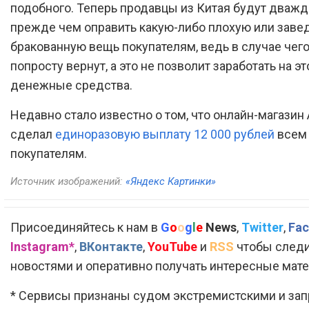
подобного. Теперь продавцы из Китая будут дважд
прежде чем оправить какую-либо плохую или заве
бракованную вещь покупателям, ведь в случае чего
попросту вернут, а это не позволит заработать на э
денежные средства.
Недавно стало известно о том, что онлайн-магазин 
сделал
единоразовую выплату 12 000 рублей
всем
покупателям.
Источник изображений:
«Яндекс Картинки»
Присоединяйтесь к нам в
G
o
o
g
l
e
News
,
Twitter
,
Fac
Instagram*
,
ВКонтакте
,
YouTube
и
RSS
чтобы следи
новостями и оперативно получать интересные мат
* Сервисы признаны судом экстремистскими и за