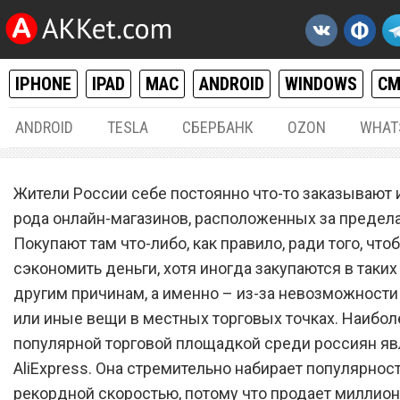
IPHONE
IPAD
MAC
ANDROID
WINDOWS
С
ANDROID
TESLA
СБЕРБАНК
OZON
WHAT
РАЗНОЕ
24.
Жители России себе постоянно что-то заказывают 
AliExpress заставил прыга
рода онлайн-магазинов, расположенных за предел
Покупают там что-либо, как правило, ради того, что
восторга всех покупателе
сэкономить деньги, хотя иногда закупаются в таких
другим причинам, а именно – из-за невозможности 
или иные вещи в местных торговых точках. Наибол
популярной торговой площадкой среди россиян яв
AliExpress. Она стремительно набирает популярност
рекордной скоростью, потому что продает миллио