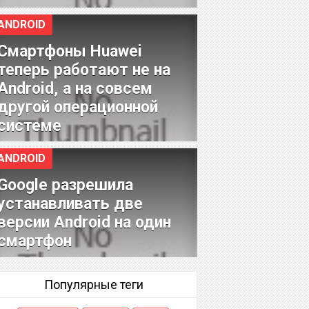
ANDROID
Смартфоны Huawei
теперь работают не на
Android, а на совсем
другой операционной
системе
ANDROID
Google разрешила
устанавливать две
версии Android на один
смартфон
Популярные теги