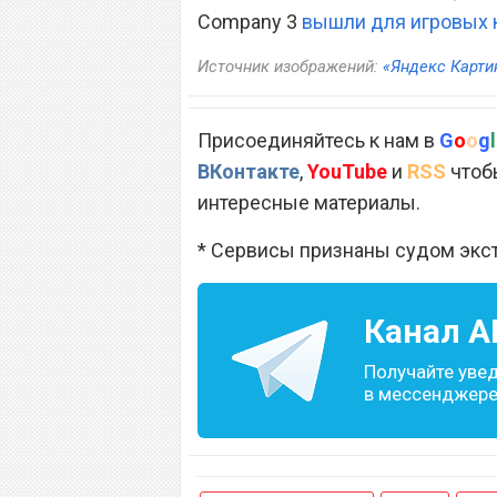
Company 3
вышли для игровых 
Источник изображений:
«Яндекс Карти
Присоединяйтесь к нам в
G
o
o
g
l
ВКонтакте
,
YouTube
и
RSS
чтобы
интересные материалы.
* Сервисы признаны судом экс
Канал
A
Получайте уве
в мессенджере 