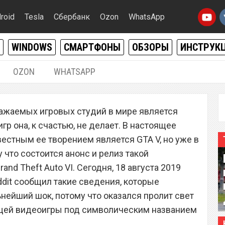
roid
Tesla
Сбербанк
Ozon
WhatsApp
WINDOWS
СМАРТФОНЫ
ОБЗОРЫ
ИНСТРУК
OZON
WHATSAPP
18.08.2019
|
0
важаемых игровых студий в мире является
 VI повергла всех в
гр она, к счастью, не делает. В настоящее
к
стным ее творением является GTA V, но уже в
 что состоится анонс и релиз такой
nd Theft Auto VI. Сегодня, 18 августа 2019
ddit сообщил такие сведения, которые
нейший шок, потому что оказался пролит свет
ущей видеоигры под символическим названием