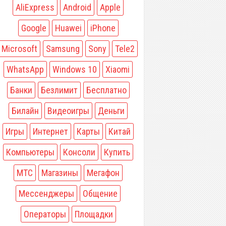
AliExpress
Android
Apple
Google
Huawei
iPhone
Microsoft
Samsung
Sony
Tele2
WhatsApp
Windows 10
Xiaomi
Банки
Безлимит
Бесплатно
Билайн
Видеоигры
Деньги
Игры
Интернет
Карты
Китай
Компьютеры
Консоли
Купить
МТС
Магазины
Мегафон
Мессенджеры
Общение
Операторы
Площадки