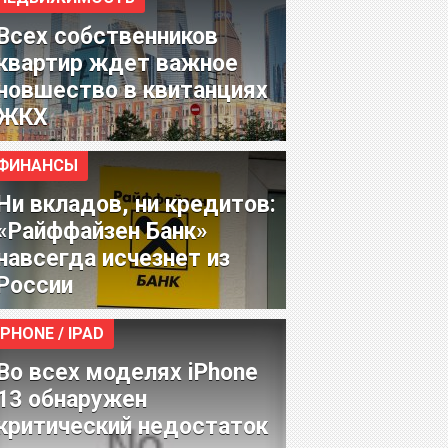
Всех собственников
квартир ждет важное
новшество в квитанциях
ЖКХ
ФИНАНСЫ
Ни вкладов, ни кредитов:
«Райффайзен Банк»
навсегда исчезнет из
России
IPHONE / IPAD
Во всех моделях iPhone
13 обнаружен
критический недостаток