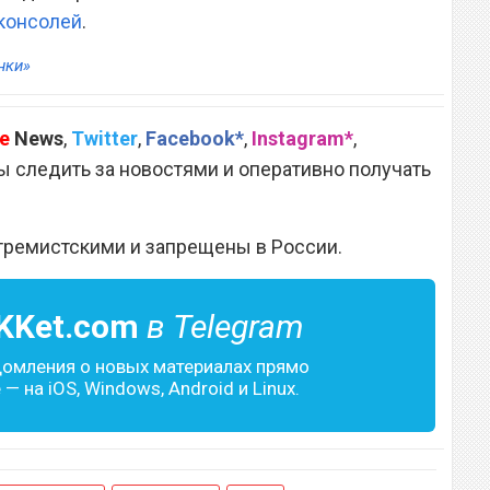
консолей
.
нки»
e
News
,
Twitter
,
Facebook*
,
Instagram*
,
 следить за новостями и оперативно получать
тремистскими и запрещены в России.
KKet.com
в Telegram
домления о новых материалах прямо
— на iOS, Windows, Android и Linux.