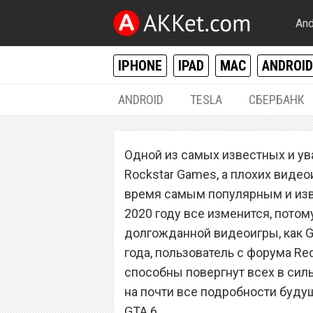
And
IPHONE
IPAD
MAC
ANDROID
ANDROID
TESLA
СБЕРБАНК
РАЗНОЕ
Одной из самых известных и у
Grand Theft Auto
Rockstar Games, а плохих видеои
сильнейший шо
время самым популярным и изве
2020 году все изменится, потому
долгожданной видеоигры, как Gra
года, пользователь с форума Re
способны повергнут всех в силь
на почти все подробности буд
GTA 6.