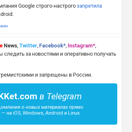
мпания Google строго-настрого
запретила
droid.
нки»
e
News
,
Twitter
,
Facebook*
,
Instagram*
,
 следить за новостями и оперативно получать
тремистскими и запрещены в России.
KKet.com
в Telegram
домления о новых материалах прямо
— на iOS, Windows, Android и Linux.