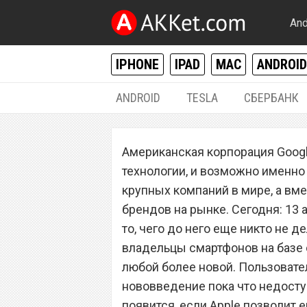
And
IPHONE
IPAD
MAC
ANDROID
ANDROID
TESLA
СБЕРБАНК
РАЗНОЕ
Американская корпорация Googl
Google изменила
технологии, и возможно именно
учетную запись 
крупных компаний в мире, а вм
брендов на рынке. Сегодня: 13 а
то, чего до него еще никто не д
владельцы смартфонов на базе 
любой более новой. Пользовател
нововведение пока что недосту
появится, если Apple позволит е