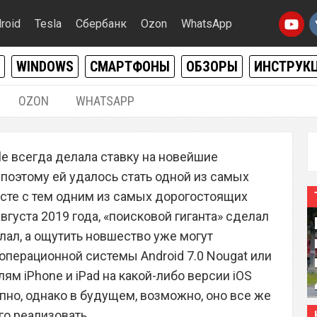
roid
Tesla
Сбербанк
Ozon
WhatsApp
WINDOWS
СМАРТФОНЫ
ОБЗОРЫ
ИНСТРУК
OZON
WHATSAPP
13.08.2019
|
0
e всегда делала ставку на новейшие
 правила входа в
 поэтому ей удалось стать одной из самых
для всех пользователей
есте с тем одним из самых дорогостоящих
вгуста 2019 года, «поисковой гиганта» сделал
елал, а ощутить новшество уже могут
операционной системы Android 7.0 Nougat или
ям iPhone и iPad на какой-либо версии iOS
пно, однако в будущем, возможно, оно все же
го реализовать.