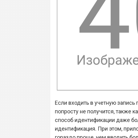
Если входить в учетную запись 
попросту не получится, также к
способ идентификации даже бо
идентификация. При этом, прило
гораздо проще, чем вводить бо