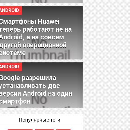
ANDROID
Смартфоны Huawei
теперь работают не на
Android, а на совсем
другой операционной
системе
ANDROID
Google разрешила
устанавливать две
версии Android на один
смартфон
Популярные теги