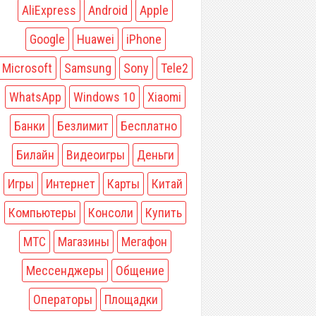
AliExpress
Android
Apple
Google
Huawei
iPhone
Microsoft
Samsung
Sony
Tele2
WhatsApp
Windows 10
Xiaomi
Банки
Безлимит
Бесплатно
Билайн
Видеоигры
Деньги
Игры
Интернет
Карты
Китай
Компьютеры
Консоли
Купить
МТС
Магазины
Мегафон
Мессенджеры
Общение
Операторы
Площадки