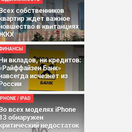
Всех собственников
квартир ждет важное
новшество в квитанциях
ЖКХ
ФИНАНСЫ
Ни вкладов, ни кредитов:
«Райффайзен Банк»
навсегда исчезнет из
России
IPHONE / IPAD
Во всех моделях iPhone
13 обнаружен
критический недостаток