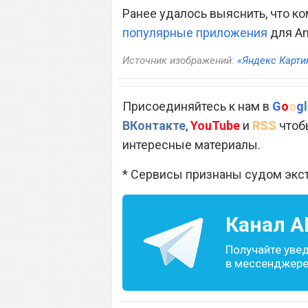
Ранее удалось выяснить, что ко
популярные приложения
для An
Источник изображений:
«Яндекс Карти
Присоединяйтесь к нам в
G
o
o
g
l
ВКонтакте
,
YouTube
и
RSS
чтобы
интересные материалы.
* Сервисы признаны судом экс
Канал
A
Получайте уве
в мессенджере 