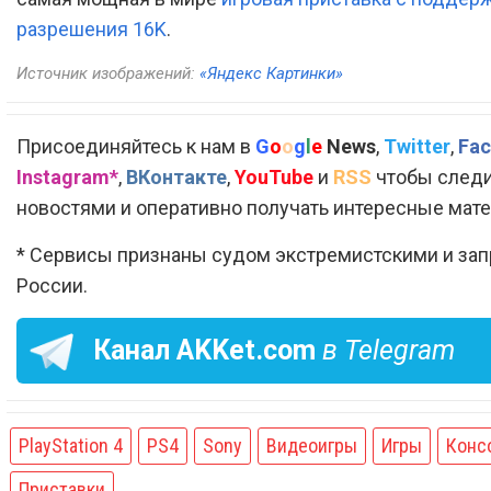
разрешения 16K
.
Источник изображений:
«Яндекс Картинки»
Присоединяйтесь к нам в
G
o
o
g
l
e
News
,
Twitter
,
Fac
Instagram*
,
ВКонтакте
,
YouTube
и
RSS
чтобы следи
новостями и оперативно получать интересные мат
* Сервисы признаны судом экстремистскими и за
России.
Канал
AKKet.com
в Telegram
PlayStation 4
PS4
Sony
Видеоигры
Игры
Конс
Приставки