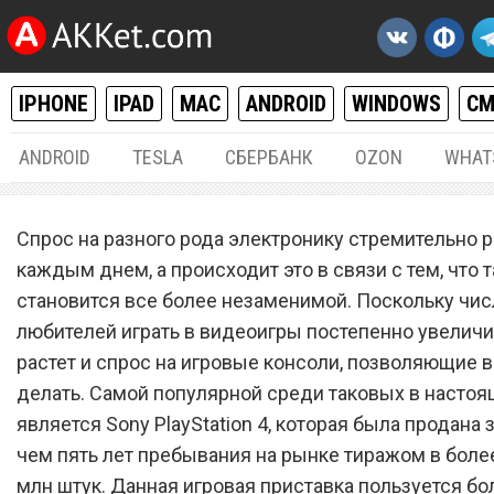
IPHONE
IPAD
MAC
ANDROID
WINDOWS
С
ANDROID
TESLA
СБЕРБАНК
OZON
WHAT
РАЗНОЕ
06.
Спрос на разного рода электронику стремительно р
Sony сокрушительно обру
каждым днем, а происходит это в связи с тем, что 
становится все более незаменимой. Поскольку чис
цену PlayStation 4 в два ра
любителей играть в видеоигры постепенно увеличи
растет и спрос на игровые консоли, позволяющие в
делать. Самой популярной среди таковых в насто
является Sony PlayStation 4, которая была продана 
чем пять лет пребывания на рынке тиражом в боле
млн штук. Данная игровая приставка пользуется б