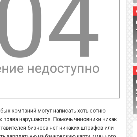
бых компаний могут написать хоть сотню
их права нарушаются. Помочь чиновники никак
ставителей бизнеса нет никаких штрафов или
ить зарплатную на банковскую карту именного