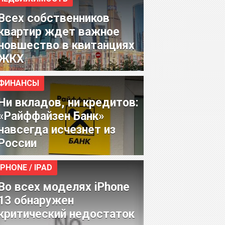
Всех собственников
квартир ждет важное
новшество в квитанциях
ЖКХ
ФИНАНСЫ
Ни вкладов, ни кредитов:
«Райффайзен Банк»
навсегда исчезнет из
России
IPHONE / IPAD
Во всех моделях iPhone
13 обнаружен
критический недостаток