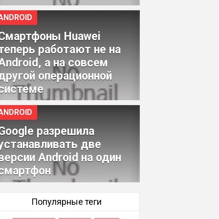
ANDROID
Смартфоны Huawei
теперь работают не на
Android, а на совсем
другой операционной
системе
ANDROID
Google разрешила
устанавливать две
версии Android на один
смартфон
Популярные теги