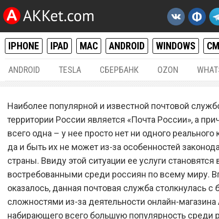
IPHONE
IPAD
MAC
ANDROID
WINDOWS
С
ANDROID
TESLA
СБЕРБАНК
OZON
WHAT
РАЗНОЕ
14.
Наиболее популярной и известной почтовой служб
«Почта России» повергла 
территории России является «Почта России», а прич
всего одна – у нее просто нет ни одного реального 
всех покупателей товаров 
да и быть их не может из-за особенностей законод
AliExpress
страны. Ввиду этой ситуации ее услуги становятся 
востребованными среди россиян по всему миру. В
оказалось, данная почтовая служба столкнулась с
сложностями из-за деятельности онлайн-магазина A
набирающего всего большую популярность среди р