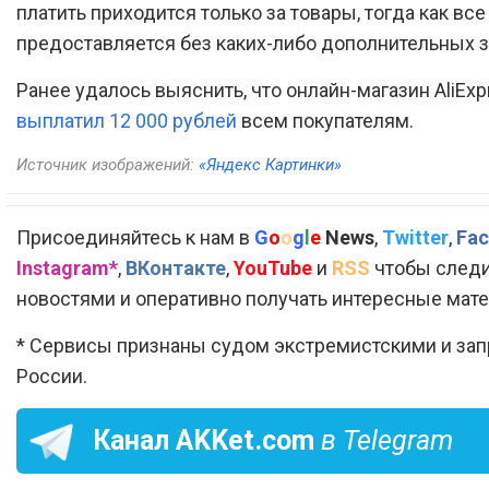
платить приходится только за товары, тогда как вс
предоставляется без каких-либо дополнительных з
Ранее удалось выяснить, что онлайн-магазин AliExp
выплатил 12 000 рублей
всем покупателям.
Источник изображений:
«Яндекс Картинки»
Присоединяйтесь к нам в
G
o
o
g
l
e
News
,
Twitter
,
Fac
Instagram*
,
ВКонтакте
,
YouTube
и
RSS
чтобы следи
новостями и оперативно получать интересные мат
* Сервисы признаны судом экстремистскими и за
России.
Канал
AKKet.com
в Telegram