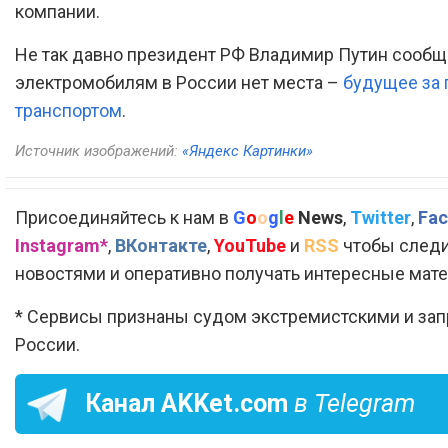
компании.
Не так давно президент РФ Владимир Путин сообщ
электромобилям в России нет места –
будущее за
транспортом
.
Источник изображений:
«Яндекс Картинки»
Присоединяйтесь к нам в
G
o
o
g
l
e
News
,
Twitter
,
Fac
Instagram*
,
ВКонтакте
,
YouTube
и
RSS
чтобы следи
новостями и оперативно получать интересные мат
* Сервисы признаны судом экстремистскими и за
России.
Канал
AKKet.com
в Telegram