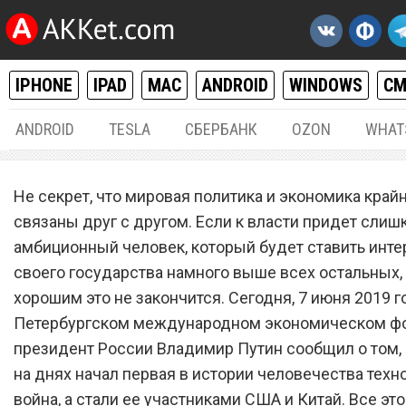
IPHONE
IPAD
MAC
ANDROID
WINDOWS
С
ANDROID
TESLA
СБЕРБАНК
OZON
WHAT
РАЗНОЕ
07.
Не секрет, что мировая политика и экономика край
Владимир Путин объявил
связаны друг с другом. Если к власти придет слиш
амбиционный человек, который будет ставить инт
первую технологическую 
своего государства намного выше всех остальных,
хорошим это не закончится. Сегодня, 7 июня 2019 го
Петербургском международном экономическом ф
президент России Владимир Путин сообщил о том, 
на днях начал первая в истории человечества техн
война, а стали ее участниками США и Китай. Все эт