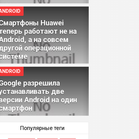
ANDROID
Смартфоны Huawei
теперь работают не на
Android, а на совсем
другой операционной
системе
ANDROID
Google разрешила
устанавливать две
версии Android на один
смартфон
Популярные теги