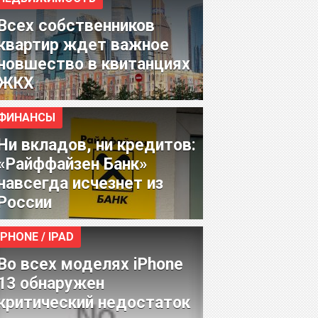
Всех собственников
квартир ждет важное
новшество в квитанциях
ЖКХ
ФИНАНСЫ
Ни вкладов, ни кредитов:
«Райффайзен Банк»
навсегда исчезнет из
России
IPHONE / IPAD
Во всех моделях iPhone
13 обнаружен
критический недостаток