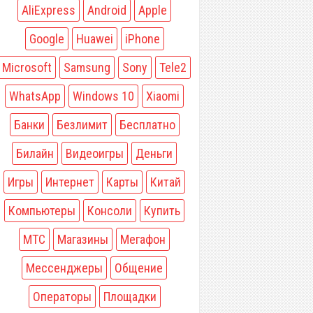
AliExpress
Android
Apple
Google
Huawei
iPhone
Microsoft
Samsung
Sony
Tele2
WhatsApp
Windows 10
Xiaomi
Банки
Безлимит
Бесплатно
Билайн
Видеоигры
Деньги
Игры
Интернет
Карты
Китай
Компьютеры
Консоли
Купить
МТС
Магазины
Мегафон
Мессенджеры
Общение
Операторы
Площадки