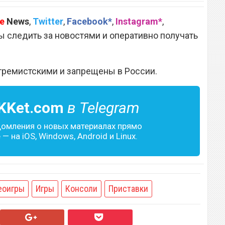
e
News
,
Twitter
,
Facebook*
,
Instagram*
,
 следить за новостями и оперативно получать
тремистскими и запрещены в России.
KKet.com
в Telegram
домления о новых материалах прямо
— на iOS, Windows, Android и Linux.
еоигры
Игры
Консоли
Приставки