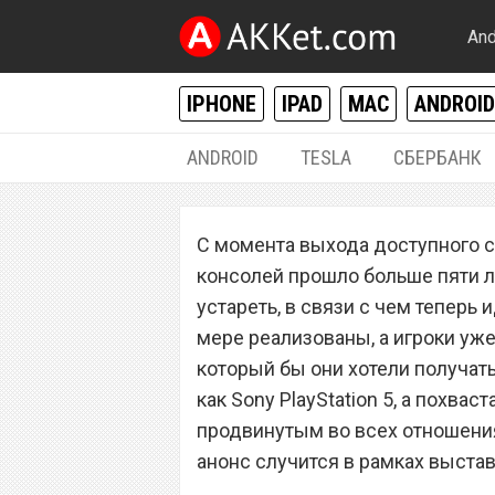
And
IPHONE
IPAD
MAC
ANDROID
ANDROID
TESLA
СБЕРБАНК
РАЗНОЕ
С момента выхода доступного с
Sony PlayStation
консолей прошло больше пяти ле
миллионы покуп
устареть, в связи с чем теперь 
мере реализованы, а игроки уже
который бы они хотели получать
как Sony PlayStation 5, а похв
продвинутым во всех отношени
анонс случится в рамках выстав