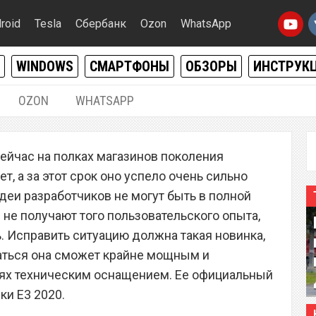
roid
Tesla
Сбербанк
Ozon
WhatsApp
WINDOWS
СМАРТФОНЫ
ОБЗОРЫ
ИНСТРУК
OZON
WHATSAPP
01.06.2019
|
0
ейчас на полках магазинов поколения
 5 повергла в шок
т, а за этот срок оно успело очень сильно
ателей
идеи разработчиков не могут быть в полной
 не получают того пользовательского опыта,
. Исправить ситуацию должна такая новинка,
астаться она сможет крайне мощным и
ях техническим оснащением. Ее официальный
ки E3 2020.