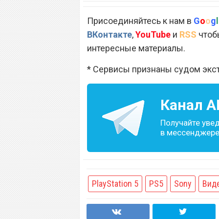
Присоединяйтесь к нам в
G
o
o
g
l
ВКонтакте
,
YouTube
и
RSS
чтобы
интересные материалы.
* Сервисы признаны судом экс
Канал
A
Получайте уве
в мессенджере 
PlayStation 5
PS5
Sony
Вид