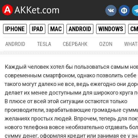
IPHONE
IPAD
MAC
ANDROID
WINDOWS
С
ANDROID
TESLA
СБЕРБАНК
OZON
WHAT
РАЗНОЕ
09.
Каждый человек хотел бы пользоваться самым но
Предложение года: «МТС»
современным смартфоном, однако позволить себе 
такого могут далеко не все, ведь ежегодно они дор
«МегаФон» запустили
делает их менее доступными для широкого круга п
бесплатный обмен старых
В плюсе от всей этой ситуации остаются только
смартфонов на новые
производители, зарабатывающие громадные суммы
желаниях простых людей. Впрочем, теперь для пок
нового телефона вовсе необязательно отдавать б
сумму денег, оформляя кредит или занимая ее у з