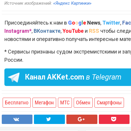
Источник изображений:
«Яндекс Картинки»
Присоединяйтесь к нам в
G
o
o
g
l
e
News
,
Twitter
,
Fac
Instagram*
,
ВКонтакте
,
YouTube
и
RSS
чтобы следи
новостями и оперативно получать интересные мат
* Сервисы признаны судом экстремистскими и за
России.
Канал
AKKet.com
в Telegram
Бесплатно
Мегафон
МТС
Обмен
Смартфоны