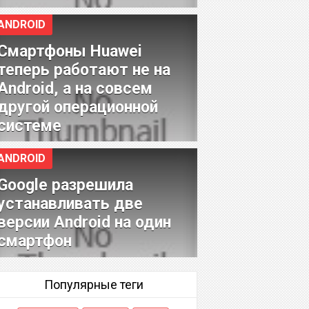
ANDROID
Смартфоны Huawei
теперь работают не на
Android, а на совсем
другой операционной
системе
ANDROID
Google разрешила
устанавливать две
версии Android на один
смартфон
Популярные теги