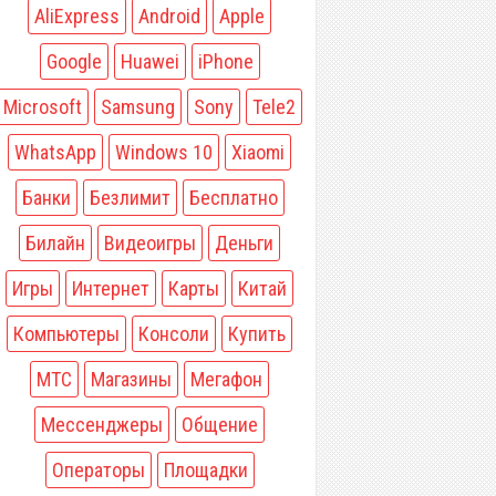
AliExpress
Android
Apple
Google
Huawei
iPhone
Microsoft
Samsung
Sony
Tele2
WhatsApp
Windows 10
Xiaomi
Банки
Безлимит
Бесплатно
Билайн
Видеоигры
Деньги
Игры
Интернет
Карты
Китай
Компьютеры
Консоли
Купить
МТС
Магазины
Мегафон
Мессенджеры
Общение
Операторы
Площадки