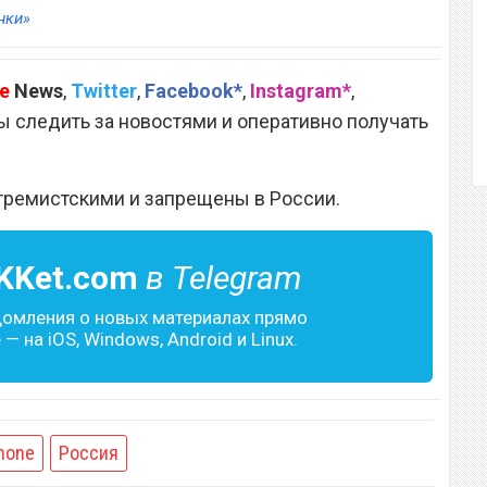
нки»
e
News
,
Twitter
,
Facebook*
,
Instagram*
,
 следить за новостями и оперативно получать
тремистскими и запрещены в России.
KKet.com
в Telegram
домления о новых материалах прямо
— на iOS, Windows, Android и Linux.
hone
Россия