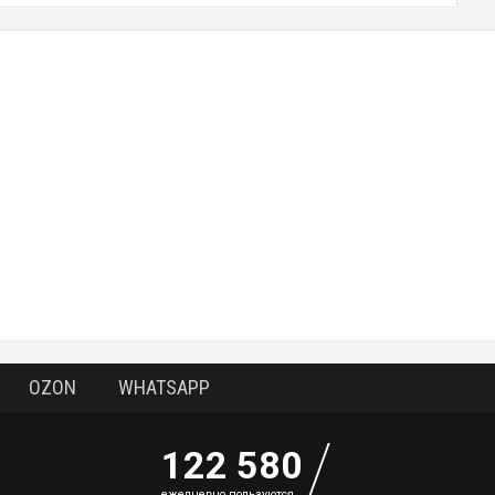
OZON
WHATSAPP
122 580
eжедневно пользуются