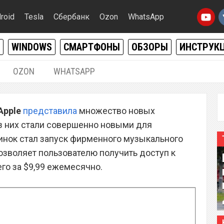
roid
Tesla
Сбербанк
Ozon
WhatsApp
WINDOWS
СМАРТФОНЫ
ОБЗОРЫ
ИНСТРУК
OZON
WHATSAPP
09.06.2015
|
0
Apple
представила
множество новых
ть подписки на сервис
з них стали совершенно новыми для
ссии
винок стал запуск фирменного музыкального
позволяет пользователю получить доступ к
го за $9,99 ежемесячно.