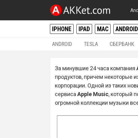
And
IPHONE
IPAD
MAC
ANDROID
ANDROID
TESLA
СБЕРБАНК
РАЗНОЕ
За минувшие 24 часа компания
Названа стоимос
продуктов, причем некоторые и
Apple Music в Ро
корпорации. Одной из таких но
сервиса
Apple Music
, который 
огромной коллекции музыки все