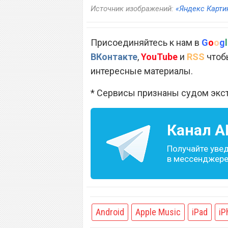
Источник изображений:
«Яндекс Карти
Присоединяйтесь к нам в
G
o
o
g
l
ВКонтакте
,
YouTube
и
RSS
чтобы
интересные материалы.
* Сервисы признаны судом экс
Канал
A
Получайте уве
в мессенджере 
Android
Apple Music
iPad
iP