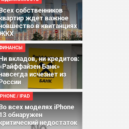
Всех собственников
квартир ждет важное
новшество в квитанциях
ЖКХ
ФИНАНСЫ
Ни вкладов, ни кредитов:
«Райффайзен Банк»
навсегда исчезнет из
России
IPHONE / IPAD
Во всех моделях iPhone
13 обнаружен
критический недостаток