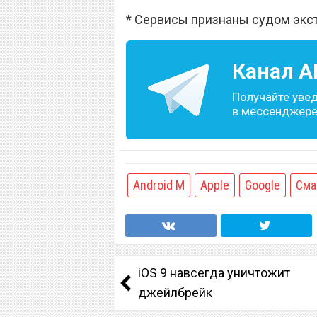
* Сервисы признаны судом экс
Канал
A
Получайте уве
в мессенджере 
Android M
Apple
Google
Сма
iOS 9 навсегда уничтожит
джейлбрейк