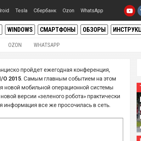
roid
Tesla
Сбербанк
Ozon
WhatsApp
WINDOWS
СМАРТФОНЫ
ОБЗОРЫ
ИНСТРУК
OZON
WHATSAPP
26.05.2015
|
0
ранциско пройдет ежегодная конференция,
ит улучшенную систему
I/O
2015
. Самым главным событием на этом
ия
ия новой мобильной операционной системы
 новой версии «зеленого робота» практически
ая информация все же просочилась в сеть.