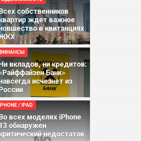
Всех собственников
квартир ждет важное
новшество в квитанциях
ЖКХ
ФИНАНСЫ
Ни вкладов, ни кредитов:
«Райффайзен Банк»
навсегда исчезнет из
России
IPHONE / IPAD
Во всех моделях iPhone
13 обнаружен
критический недостаток