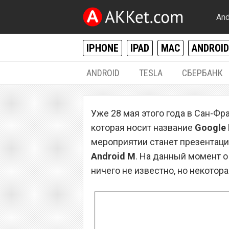
And
IPHONE
IPAD
MAC
ANDROID
ANDROID
TESLA
СБЕРБАНК
РАЗНОЕ
Уже 28 мая этого года в Сан-Ф
Android M получ
которая носит название
Google 
энергосбережен
мероприятии станет презентац
Android M
. На данный момент о
ничего не известно, но некотор