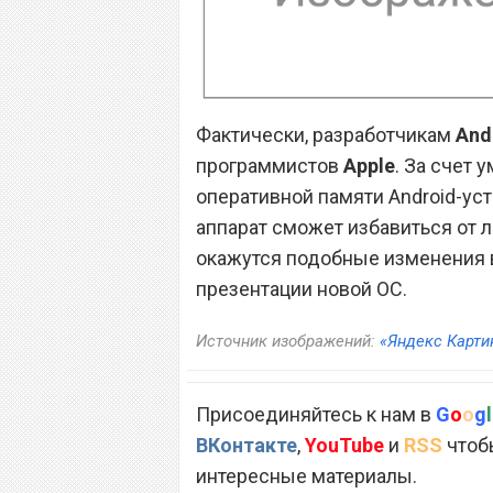
Фактически, разработчикам
And
программистов
Apple
. За счет 
оперативной памяти Android-ус
аппарат сможет избавиться от 
окажутся подобные изменения
презентации новой ОС.
Источник изображений:
«Яндекс Карти
Присоединяйтесь к нам в
G
o
o
g
l
ВКонтакте
,
YouTube
и
RSS
чтобы
интересные материалы.