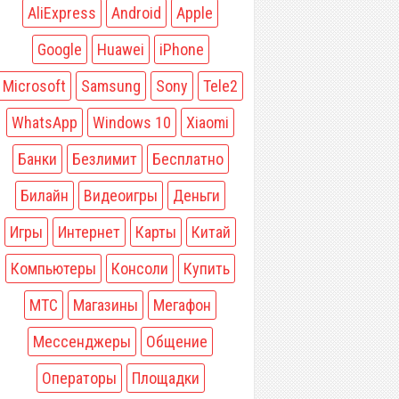
AliExpress
Android
Apple
Google
Huawei
iPhone
Microsoft
Samsung
Sony
Tele2
WhatsApp
Windows 10
Xiaomi
Банки
Безлимит
Бесплатно
Билайн
Видеоигры
Деньги
Игры
Интернет
Карты
Китай
Компьютеры
Консоли
Купить
МТС
Магазины
Мегафон
Мессенджеры
Общение
Операторы
Площадки