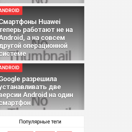
ANDROID
Смартфоны Huawei
теперь работают не на
Android, а на совсем
другой операционной
системе
ANDROID
Google разрешила
устанавливать две
версии Android на один
смартфон
Популярные теги