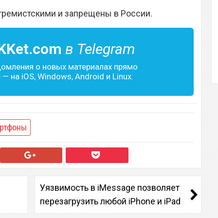
тремистскими и запрещены в России.
KKet.com
в Telegram
домления о новых материалах прямо
— на iOS, Windows, Android и Linux.
ртфоны
Уязвимость в iMessage позволяет
перезагрузить любой iPhone и iPad