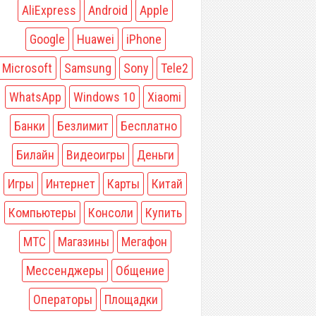
AliExpress
Android
Apple
Google
Huawei
iPhone
Microsoft
Samsung
Sony
Tele2
WhatsApp
Windows 10
Xiaomi
Банки
Безлимит
Бесплатно
Билайн
Видеоигры
Деньги
Игры
Интернет
Карты
Китай
Компьютеры
Консоли
Купить
МТС
Магазины
Мегафон
Мессенджеры
Общение
Операторы
Площадки