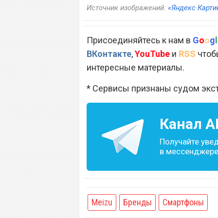
Источник изображений:
«Яндекс Карти
Присоединяйтесь к нам в
G
o
o
g
l
ВКонтакте
,
YouTube
и
RSS
чтобы
интересные материалы.
* Сервисы признаны судом экс
Канал
A
Получайте уве
в мессенджере 
Meizu
Бренды
Смартфоны