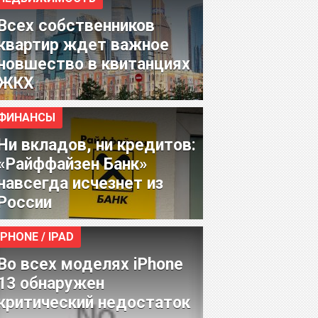
Всех собственников
квартир ждет важное
новшество в квитанциях
ЖКХ
ФИНАНСЫ
Ни вкладов, ни кредитов:
«Райффайзен Банк»
навсегда исчезнет из
России
IPHONE / IPAD
Во всех моделях iPhone
13 обнаружен
критический недостаток