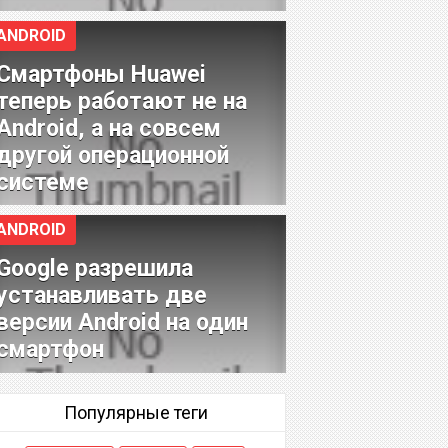
ANDROID
Смартфоны Huawei
теперь работают не на
Android, а на совсем
другой операционной
системе
ANDROID
Google разрешила
устанавливать две
версии Android на один
смартфон
Популярные теги