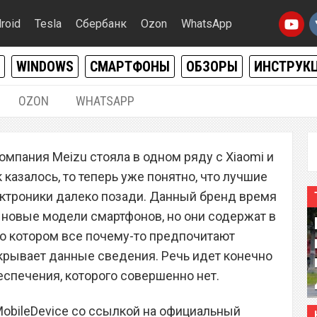
roid
Tesla
Сбербанк
Ozon
WhatsApp
WINDOWS
СМАРТФОНЫ
ОБЗОРЫ
ИНСТРУК
OZON
WHATSAPP
08.04.2019
|
1
омпания Meizu стояла в одном ряду с Xiaomi и
производитель
 казалось, то теперь уже понятно, что лучшие
от почему
ктроники далеко позади. Данный бренд время
 новые модели смартфонов, но они содержат в
 о котором все почему-то предпочитают
скрывает данные сведения. Речь идет конечно
еспечения, которого совершенно нет.
MobileDevice со ссылкой на официальный