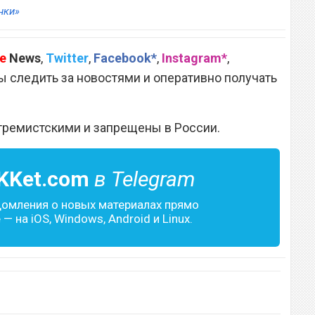
нки»
e
News
,
Twitter
,
Facebook*
,
Instagram*
,
 следить за новостями и оперативно получать
тремистскими и запрещены в России.
KKet.com
в Telegram
домления о новых материалах прямо
— на iOS, Windows, Android и Linux.