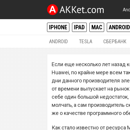
And
IPHONE
IPAD
MAC
ANDROID
ANDROID
TESLA
СБЕРБАНК
РАЗНОЕ
Если еще несколько лет назад к
Meizu – худший 
Huawei, по крайне мере всем так
смартфонов, и в
дни данного производителя эле
от времени выпускает на рынок
себе один большой недостаток,
молчать, а сам производитель 
же о качестве программного об
Как стало известно от ресурса 