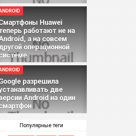
ANDROID
Смартфоны Huawei
теперь работают не на
Android, а на совсем
другой операционной
системе
ANDROID
Google разрешила
устанавливать две
версии Android на один
смартфон
Популярные теги