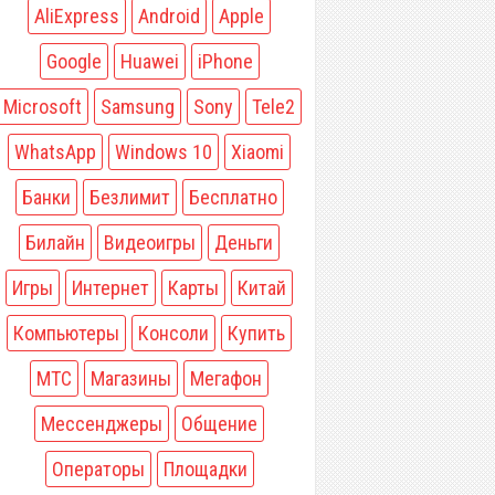
AliExpress
Android
Apple
Google
Huawei
iPhone
Microsoft
Samsung
Sony
Tele2
WhatsApp
Windows 10
Xiaomi
Банки
Безлимит
Бесплатно
Билайн
Видеоигры
Деньги
Игры
Интернет
Карты
Китай
Компьютеры
Консоли
Купить
МТС
Магазины
Мегафон
Мессенджеры
Общение
Операторы
Площадки