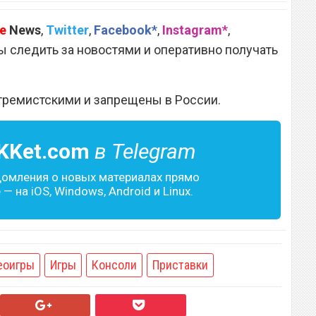
e
News
,
Twitter
,
Facebook*
,
Instagram*
,
 следить за новостями и оперативно получать
тремистскими и запрещены в России.
KKet.com
в Telegram
домления о новых материалах прямо
— на iOS, Windows, Android и Linux.
еоигры
Игры
Консоли
Приставки