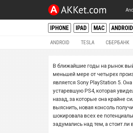
And
IPHONE
IPAD
MAC
ANDROID
ANDROID
TESLA
СБЕРБАНК
РАЗНОЕ
В ближайшие годы на рынок вый
Sony PlayStation
меньшей мере от четырех прои
покупателей
является Sony PlayStation 5. О
устаревшую PS4, которая увидела
назад, за которые она крайне си
выяснить, новая консоль получи
шокировала всех ее потенциальн
задумались над тем, а стоит ли