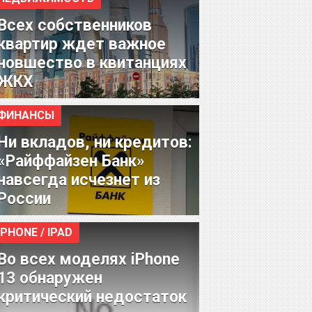
Всех собственников
квартир ждет важное
новшество в квитанциях
ЖКХ
ФИНАНСЫ
Ни вкладов, ни кредитов:
«Райффайзен Банк»
навсегда исчезнет из
России
IPHONE / IPAD
Во всех моделях iPhone
13 обнаружен
критический недостаток