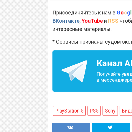
Присоединяйтесь к нам в
G
o
o
g
l
ВКонтакте
,
YouTube
и
RSS
чтобы
интересные материалы.
* Сервисы признаны судом экс
Канал
A
Получайте уве
в мессенджере 
PlayStation 5
PS5
Sony
Вид