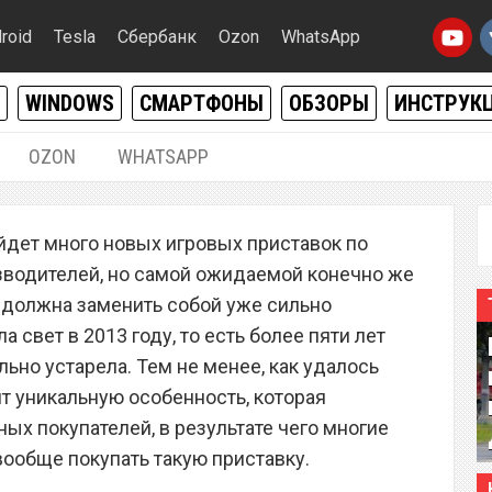
roid
Tesla
Сбербанк
Ozon
WhatsApp
WINDOWS
СМАРТФОНЫ
ОБЗОРЫ
ИНСТРУК
OZON
WHATSAPP
26.03.2019
|
0
дет много новых игровых приставок по
 5 шокировала всех
зводителей, но самой ожидаемой конечно же
на должна заменить собой уже сильно
 свет в 2013 году, то есть более пяти лет
льно устарела. Тем не менее, как удалось
т уникальную особенность, которая
ых покупателей, в результате чего многие
 вообще покупать такую приставку.