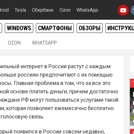
roid
Tesla
Сбербанк
Ozon
WhatsApp
WINDOWS
СМАРТФОНЫ
ОБЗОРЫ
ИНСТРУК
OZON
WHATSAPP
12.03.2019
|
0
бильный интернет в России растут с каждым
ператор запустил
 больше россиян предпочитают с их помощью
ифный план с
сы. Главная проблема в том, что за все это
ной основе платить деньги, причем достаточно
рнетом и минутами
раждане РФ могут пользоваться услугами такой
и, которая позволяет ежемесячно бесплатно
 голосовую связь.
орый появился в России совсем недавно,