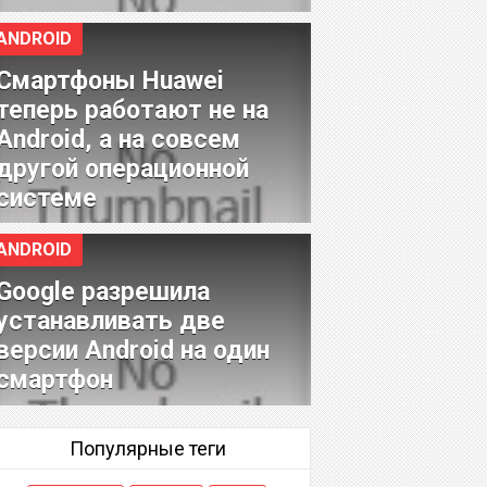
ANDROID
Смартфоны Huawei
теперь работают не на
Android, а на совсем
другой операционной
системе
ANDROID
Google разрешила
устанавливать две
версии Android на один
смартфон
Популярные теги