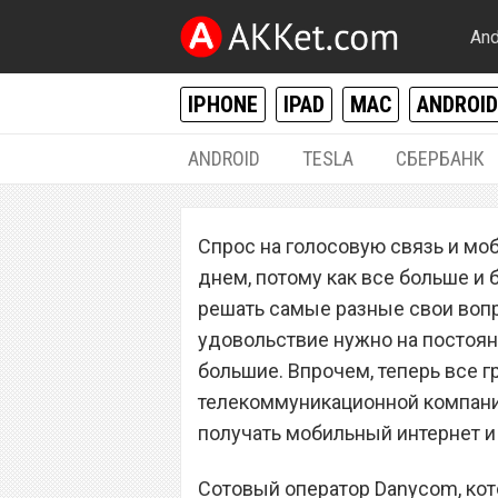
And
IPHONE
IPAD
MAC
ANDROID
ANDROID
TESLA
СБЕРБАНК
РАЗНОЕ
Спрос на голосовую связь и мо
Новый сотовый о
днем, потому как все больше и
бесплатный тар
решать самые разные свои вопро
удовольствие нужно на постоян
мобильным инте
большие. Впрочем, теперь все г
разговоров
телекоммуникационной компани
получать мобильный интернет и
Сотовый оператор Danycom, кот