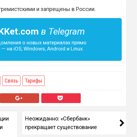
тремистскими и запрещены в России.
KKet.com
в Telegram
домления о новых материалах прямо
— на iOS, Windows, Android и Linux.
Связь
Тарифы
ации
Неожиданно: «Сбербанк»
 и
прекращает существование