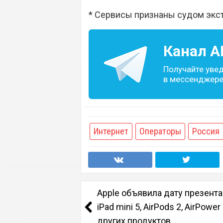
* Сервисы признаны судом экс
Канал
A
Получайте уве
в мессенджере 
Интернет
Операторы
Россия
Apple объявила дату презент
iPad mini 5, AirPods 2, AirPower
других продуктов