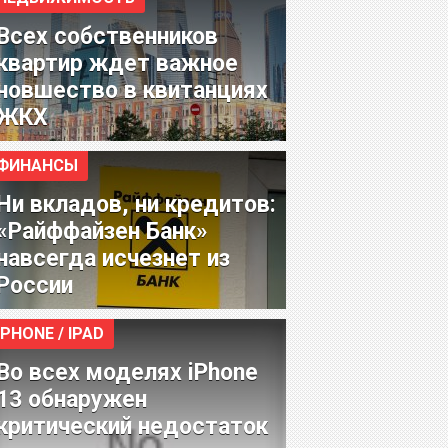
Всех собственников
квартир ждет важное
новшество в квитанциях
ЖКХ
ФИНАНСЫ
Ни вкладов, ни кредитов:
«Райффайзен Банк»
навсегда исчезнет из
России
IPHONE / IPAD
Во всех моделях iPhone
13 обнаружен
критический недостаток