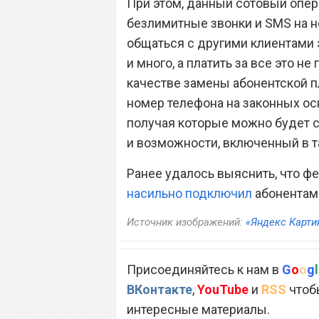
При этом, данный сотовый опер
безлимитные звонки и SMS на н
общаться с другими клиентами 
и много, а платить за все это н
качестве замены абонентской п
номер телефона на законных ос
получая которые можно будет с
и возможности, включенный в т
Ранее удалось выяснить, что 
насильно подключил
абонентам 
Источник изображений:
«Яндекс Карти
Присоединяйтесь к нам в
G
o
o
g
l
ВКонтакте
,
YouTube
и
RSS
чтобы
интересные материалы.