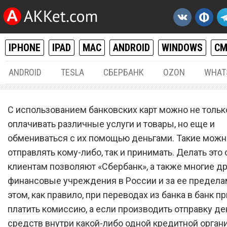
IPHONE
IPAD
MAC
ANDROID
WINDOWS
С
ANDROID
TESLA
СБЕРБАНК
OZON
WHAT
РАЗНОЕ
07.
С использованием банковских карт можно не тольк
«Сбербанк» сильно огран
оплачивать различные услуги и товары, но еще и
обмениваться с их помощью деньгами. Такие можн
переводы на банковские 
отправлять кому-либо, так и принимать. Делать это
клиентам позволяют «Сбербанк», а также многие д
финансовые учреждения в России и за ее предела
этом, как правило, при переводах из банка в банк п
платить комиссию, а если производить отправку д
средств внутри какой-либо одной кредитной органи