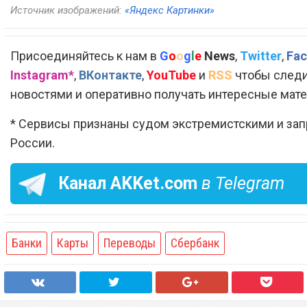
Источник изображений:
«Яндекс Картинки»
Присоединяйтесь к нам в
G
o
o
g
l
e
News
,
Twitter
,
Fac
Instagram*
,
ВКонтакте
,
YouTube
и
RSS
чтобы следи
новостями и оперативно получать интересные мат
* Сервисы признаны судом экстремистскими и за
России.
Канал
AKKet.com
в Telegram
Банки
Карты
Переводы
Сбербанк