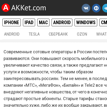
IPHONE
IPAD
MAC
ANDROID
WINDOWS
С
ANDROID
TESLA
СБЕРБАНК
OZON
WHAT
РАЗНОЕ
17.
Современные сотовые операторы в России постеп
Абоненты массово
развиваются. Они повышают скорость мобильного и
увеличивают качество связи, а также предлагают 
отказываются от услуг со
услуги и возможности, чтобы таким образом
операторов «МТС», «Мега
заинтересовывать россиян. Тем не менее, в после
«Билайн» и Tele2
компании «МТС», «МегаФон», «Билайн» и Tele2 все 
внедряют негативные новшества, от чего в конечно
страдают простые абоненты. Старые тарифы стано
значительно хуже, либо же их вообще закрывают,