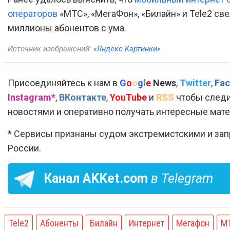
операторов
«МТС», «МегаФон», «Билайн» и Tele2 св
миллионы абонентов с ума.
Источник изображений:
«Яндекс Картинки»
Присоединяйтесь к нам в
G
o
o
g
l
e
News
,
Twitter
,
Fac
Instagram*
,
ВКонтакте
,
YouTube
и
RSS
чтобы следи
новостями и оперативно получать интересные мат
* Сервисы признаны судом экстремистскими и за
России.
Канал
AKKet.com
в Telegram
Tele2
Абоненты
Билайн
Интернет
Мегафон
М