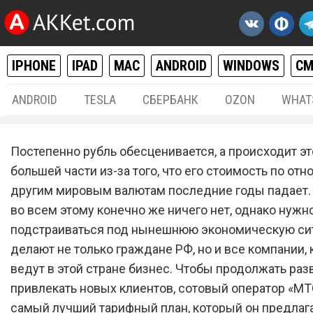
IPHONE
IPAD
MAC
ANDROID
WINDOWS
С
ANDROID
TESLA
СБЕРБАНК
OZON
WHAT
РАЗНОЕ
15.
Постепенно рубль обесценивается, а происходит эт
Сотовый оператор
большей части из-за того, что его стоимость по от
другим мировым валютам последние годы падает.
«МТС» запустил самый л
во всем этому конечно же ничего нет, однако нужн
тарифный план по смешн
подстраиваться под нынешнюю экономическую сит
цене
делают не только граждане РФ, но и все компании,
ведут в этой стране бизнес. Чтобы продолжать раз
привлекать новых клиентов, сотовый оператор «МТ
самый лучший тарифный план, который он предлаг