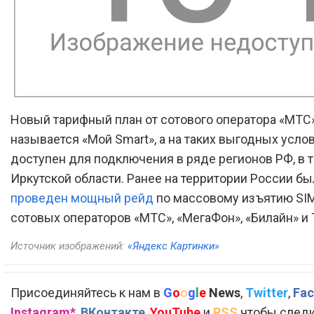
Новый тарифный план от сотового оператора «МТС
называется «Мой Smart», а на таких выгодных усло
доступен для подключения в ряде регионов РФ, в т
Иркутской области. Ранее на территории России б
проведен мощный рейд
по массовому изъятию SIM
сотовых операторов «МТС», «МегаФон», «Билайн» и T
Источник изображений:
«Яндекс Картинки»
Присоединяйтесь к нам в
G
o
o
g
l
e
News
,
Twitter
,
Fac
Instagram*
,
ВКонтакте
,
YouTube
и
RSS
чтобы следи