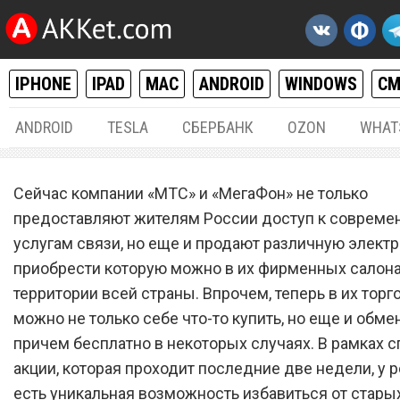
IPHONE
IPAD
MAC
ANDROID
WINDOWS
С
ANDROID
TESLA
СБЕРБАНК
OZON
WHAT
РАЗНОЕ
17.
Сейчас компании «МТС» и «МегаФон» не только
«МТС» и «МегаФон» в теч
предоставляют жителям России доступ к соврем
услугам связи, но еще и продают различную электр
двух недель бесплатно м
приобрести которую можно в их фирменных салона
старые смартфоны на но
территории всей страны. Впрочем, теперь в их торг
можно не только себе что-то купить, но еще и обмен
причем бесплатно в некоторых случаях. В рамках 
акции, которая проходит последние две недели, у 
есть уникальная возможность избавиться от стары