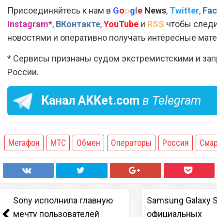
Присоединяйтесь к нам в
G
o
o
g
l
e
News
,
Twitter
,
Fac
Instagram*
,
ВКонтакте
,
YouTube
и
RSS
чтобы следи
новостями и оперативно получать интересные мат
* Сервисы признаны судом экстремистскими и за
России.
Канал
AKKet.com
в Telegram
Мегафон
МТС
Обмен
Операторы
Россия
Сма
Sony исполнила главную
Samsung Galaxy 
мечту пользователей
официальных