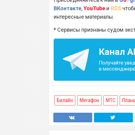
ВКонтакте
,
YouTube
и
RSS
чтобы
интересные материалы.
* Сервисы признаны судом экс
Канал
A
Получайте уве
в мессенджере 
Билайн
Мегафон
МТС
План