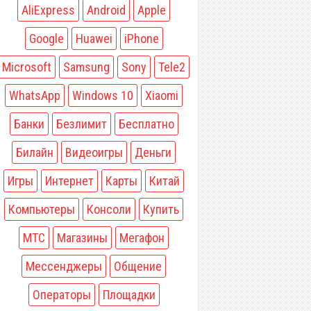
AliExpress
Android
Apple
Google
Huawei
iPhone
Microsoft
Samsung
Sony
Tele2
WhatsApp
Windows 10
Xiaomi
Банки
Безлимит
Бесплатно
Билайн
Видеоигры
Деньги
Игры
Интернет
Карты
Китай
Компьютеры
Консоли
Купить
МТС
Магазины
Мегафон
Мессенджеры
Общение
Операторы
Площадки