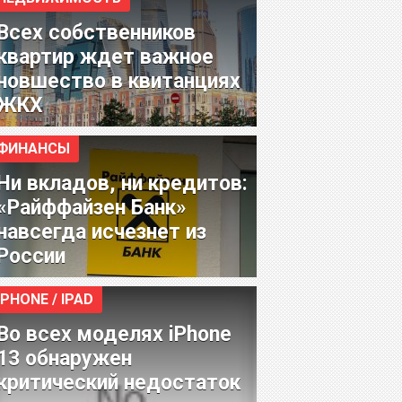
Всех собственников
квартир ждет важное
новшество в квитанциях
ЖКХ
ФИНАНСЫ
Ни вкладов, ни кредитов:
«Райффайзен Банк»
навсегда исчезнет из
России
IPHONE / IPAD
Во всех моделях iPhone
13 обнаружен
критический недостаток