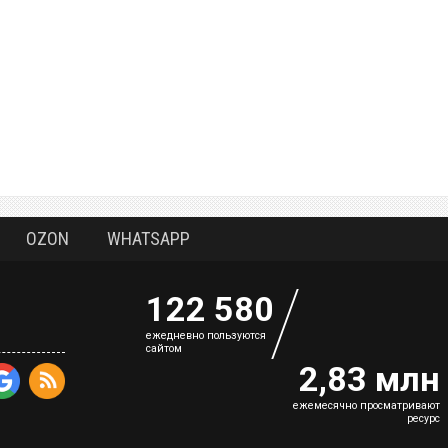
OZON
WHATSAPP
122 580
eжедневно пользуются
сайтом
2,83 млн
ежемесячно просматривают
ресурс