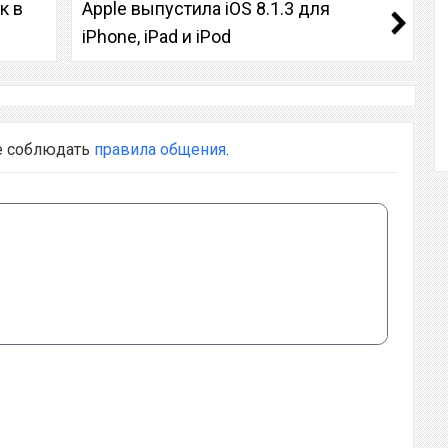
к в
Apple выпустила iOS 8.1.3 для
iPhone, iPad и iPod
е соблюдать
правила общения
.