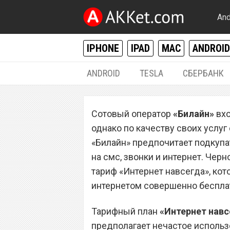
And
IPHONE
IPAD
MAC
ANDROID
ANDROID
TESLA
СБЕРБАНК
РАЗНОЕ
Сотовый оператор
«Билайн»
вхо
Сотовый операто
однако по качеству своих услуг
бесплатно разд
«Билайн» предпочитает подкупа
на смс, звонки и интернет. Чер
интернет
тариф «Интернет навсегда», ко
интернетом совершенно беспла
Тарифный план
«Интернет навс
предполагает нечастое использ