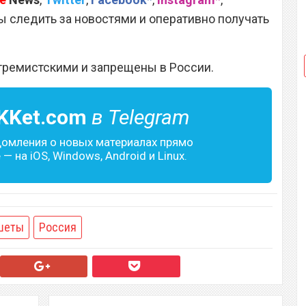
 следить за новостями и оперативно получать
тремистскими и запрещены в России.
KKet.com
в Telegram
домления о новых материалах прямо
— на iOS, Windows, Android и Linux.
шеты
Россия