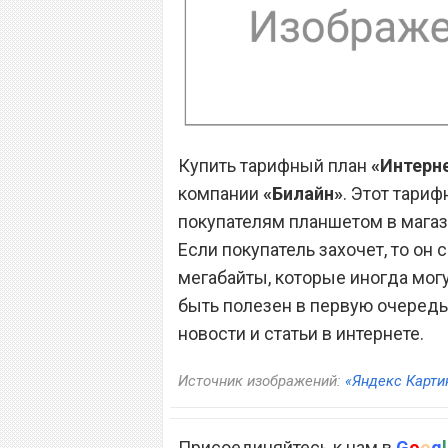
Купить тарифный план
«Интерн
компании
«Билайн»
. Этот тари
покупателям планшетом в магази
Если покупатель захочет, то о
мегабайты, которые иногда мог
быть полезен в первую очеред
новости и статьи в интернете.
Источник изображений:
«Яндекс Карти
Присоединяйтесь к нам в
G
o
o
g
l