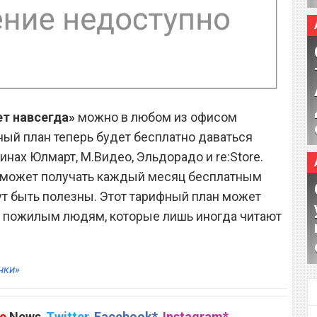
ет навсегда»
можно в любом из офисом
фный план теперь будет бесплатно даваться
нах Юлмарт, М.Видео, Эльдорадо и re:Store.
н сможет получать каждый месяц бесплатным
ут быть полезны. Этот тарифный план может
ь пожилым людям, которые лишь иногда читают
нки»
e
News
,
Twitter
,
Facebook*
,
Instagram*
,