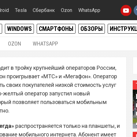
roid
Tesla
Сбербанк
Ozon
WhatsApp
WINDOWS
СМАРТФОНЫ
ОБЗОРЫ
ИНСТРУК
OZON
WHATSAPP
27.01.2015
|
0
дит в тройку крупнейший операторов России,
р «Билайн» начал
 он проигрывает «МТС» и «Мегафон». Оператор
авать мобильный
ть своих покупателей низкой стоимость услуг
но-желтый оператор запустил новый
торый позволяет пользоваться мобильным
тно.
егда»
распространяется только на планшеты, и
ование мобильного интернета. Абонент имеет