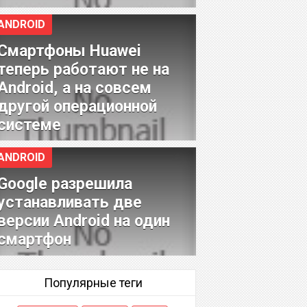
ANDROID
Смартфоны Huawei
теперь работают не на
Android, а на совсем
другой операционной
системе
ANDROID
Google разрешила
устанавливать две
версии Android на один
смартфон
Популярные теги