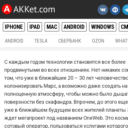
IPHONE
IPAD
MAC
ANDROID
WINDOWS
С
ANDROID
TESLA
СБЕРБАНК
OZON
WHAT
РАЗНОЕ
09.
С каждым годом технологии становятся все более
Бесплатный сотовый опер
продвинутыми во всех отношениях. Нет никаких с
том, что уже в ближайшие 20 – 30 лет человечеств
OneWeb: когда заработает
колонизировать Марс, а возможно даже создать на
сколько стоит?
полноценную атмосферу, чтобы можно было дышат
поверхности без скафандра. Впрочем, до этого еще
уже в ближайшем будущем всех жителей планеты
ждет мегапроект под названием OneWeb. Это косм
сотовый оператор, пользоваться услугами которого