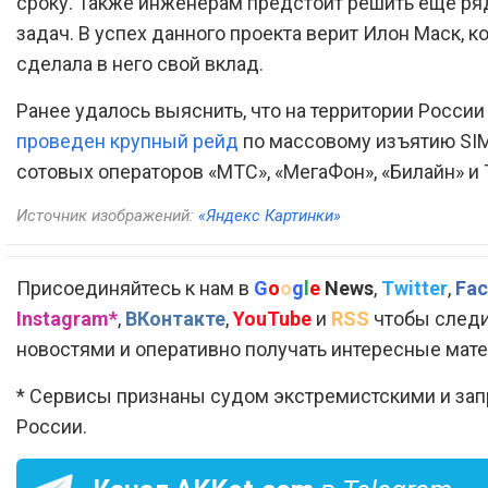
сроку. Также инженерам предстоит решить еще р
задач. В успех данного проекта верит Илон Маск, к
сделала в него свой вклад.
Ранее удалось выяснить, что на территории России
проведен крупный рейд
по массовому изъятию SIM
сотовых операторов «МТС», «МегаФон», «Билайн» и T
Источник изображений:
«Яндекс Картинки»
Присоединяйтесь к нам в
G
o
o
g
l
e
News
,
Twitter
,
Fac
Instagram*
,
ВКонтакте
,
YouTube
и
RSS
чтобы следи
новостями и оперативно получать интересные мат
* Сервисы признаны судом экстремистскими и за
России.