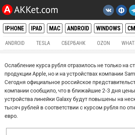
IPHONE
IPAD
MAC
ANDROID
WINDOWS
С
ANDROID
TESLA
СБЕРБАНК
OZON
WHAT
РАЗНОЕ
17.
Ослабление курса рубля отразилось не только на с
Samsung собирается повы
продукции Apple, но и на устройствах компании Sa
Сегодня официальное российское представительс
цены на устройства линей
компании сообщило, что в ближайшие 2-3 дня цены
Galaxy в России
устройства линейки Galaxy будут повышены на нес
тысяч рублей в соответствии с курсом рубля по о
евро.