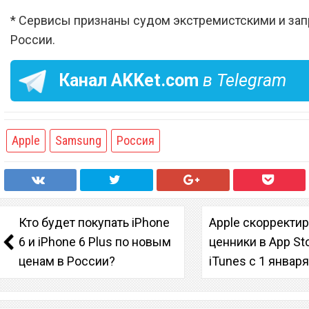
* Сервисы признаны судом экстремистскими и за
России.
Канал
AKKet.com
в Telegram
Apple
Samsung
Россия
Кто будет покупать iPhone
Apple скорректи
6 и iPhone 6 Plus по новым
ценники в App St
ценам в России?
iTunes с 1 январ