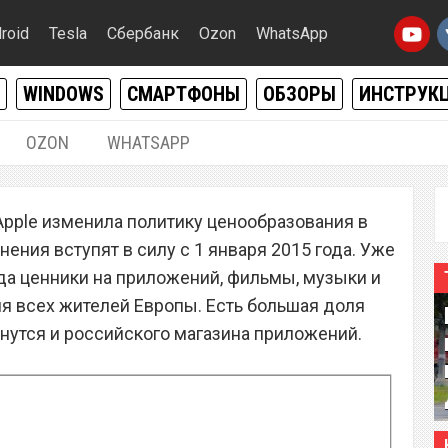
roid
Tesla
Сбербанк
Ozon
WhatsApp
WINDOWS
СМАРТФОНЫ
ОБЗОРЫ
ИНСТРУК
OZON
WHATSAPP
18.12.2014
|
0
Apple изменила политику ценообразования в
ует ценники в App Store
енения вступят в силу с 1 января 2015 года. Уже
аря
да ценники на приложений, фильмы, музыки и
я всех жителей Европы. Есть большая доля
снутся и российского магазина приложений.