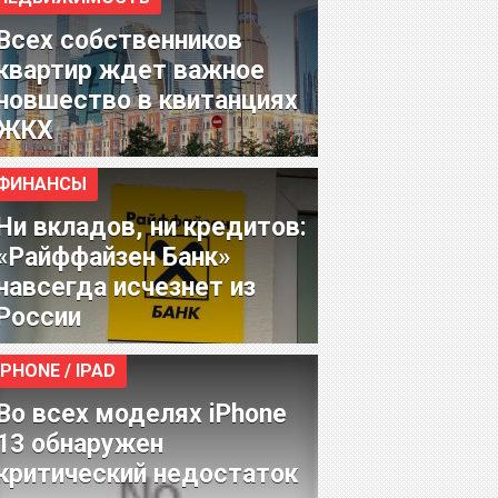
Всех собственников
квартир ждет важное
новшество в квитанциях
ЖКХ
ФИНАНСЫ
Ни вкладов, ни кредитов:
«Райффайзен Банк»
навсегда исчезнет из
России
IPHONE / IPAD
Во всех моделях iPhone
13 обнаружен
критический недостаток