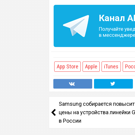
Канал
A
Получайте уве
в мессенджере 
App Store
Apple
iTunes
Рос
Samsung собирается повысит
цены на устройства линейки G
в России