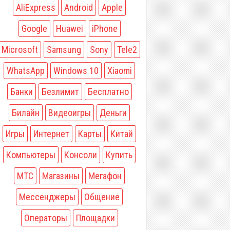
AliExpress
Android
Apple
Google
Huawei
iPhone
Microsoft
Samsung
Sony
Tele2
WhatsApp
Windows 10
Xiaomi
Банки
Безлимит
Бесплатно
Билайн
Видеоигры
Деньги
Игры
Интернет
Карты
Китай
Компьютеры
Консоли
Купить
МТС
Магазины
Мегафон
Мессенджеры
Общение
Операторы
Площадки