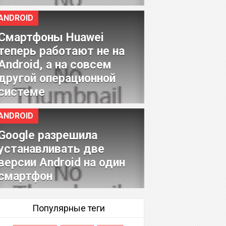
ANDROID
Смартфоны Huawei
теперь работают не на
Android, а на совсем
другой операционной
системе
ANDROID
Google разрешила
устанавливать две
версии Android на один
смартфон
Популярные теги