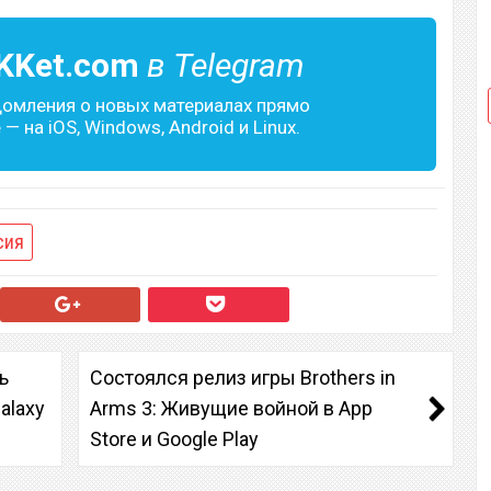
KKet.com
в Telegram
домления о новых материалах прямо
— на iOS, Windows, Android и Linux.
сия
ь
Состоялся релиз игры Brothers in
alaxy
Arms 3: Живущие войной в App
Store и Google Play