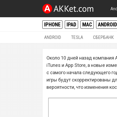
And
IPHONE
IPAD
MAC
ANDROID
ANDROID
TESLA
СБЕРБАНК
IPHONE / IPAD
Около 10 дней назад компания 
Apple скорректир
iTunes и App Store, а новые изм
и iTunes с 1 янв
с самого начала следующего го
игры будут скорректированы дл
вероятности, что изменения ко