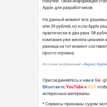
покупки. Такая информация ста
Apple для разработчиков.
На данный момент все дешевые 
или 39 рублей, но если Apple р
практически в два раза: 58 рубл
компания уже меняла ценники н
разница на тот момент составил
просто огромна.
Источник изображений:
«Яндекс Карти
Присоединяйтесь к нам в
G
o
o
g
l
ВКонтакте
,
YouTube
и
RSS
чтобы
интересные материалы.
* Сервисы признаны судом экс