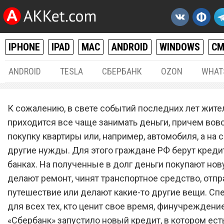
IPHONE
IPAD
MAC
ANDROID
WINDOWS
С
ANDROID
TESLA
СБЕРБАНК
OZON
WHAT
РАЗНОЕ
17.
К сожалению, в свете событий последних лет жит
«Сбербанк» запустил нов
приходится все чаще занимать деньги, причем вовс
покупку квартиры или, например, автомобиля, а на 
кредит. Что в нем хороше
другие нужды. Для этого граждане РФ берут креди
банках. На полученные в долг деньги покупают нов
делают ремонт, чинят транспортное средство, отп
путешествие или делают какие-то другие вещи. Сп
для всех тех, кто ценит свое время, финучреждени
«Сбербанк» запустило новый кредит, в котором ест