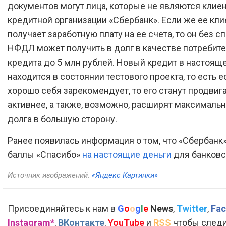
документов могут лица, которые не являются клие
кредитной организации «Сбербанк». Если же ее кли
получает заработную плату на ее счета, то он без сп
НФДЛ может получить в долг в качестве потребит
кредита до 5 млн рублей. Новый кредит в настоящ
находится в состоянии тестового проекта, то есть е
хорошо себя зарекомендует, то его станут продвиг
активнее, а также, возможно, расширят максималь
долга в большую сторону.
Ранее появилась информация о том, что «Сбербанк
баллы «Спасибо»
на настоящие деньги
для банковск
Источник изображений:
«Яндекс Картинки»
Присоединяйтесь к нам в
G
o
o
g
l
e
News
,
Twitter
,
Fac
Instagram*
,
ВКонтакте
,
YouTube
и
RSS
чтобы следи