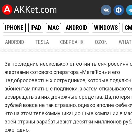
IPHONE
IPAD
MAC
ANDROID
WINDOWS
С
ANDROID
TESLA
СБЕРБАНК
OZON
WHAT
РАЗНОЕ
07.
За последние несколько лет сотни тысяч россиян 
Главный секрет, который
жертвами сотового оператора «МегаФон» и его
недобросовестных сотрудников, которые подклю
скрывает от абонентов с
абонентам платные подписки, а затем отказываютс
оператор «МегаФон»
возвращать за них денежные средства. Да, потерят
рублей вовсе не так страшно, однако вполне себе 
что на этом телекоммуникационные компании в ма
всей страны зарабатывают десятки миллионов руб
ежегодно.