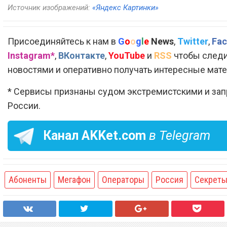
Источник изображений:
«Яндекс Картинки»
Присоединяйтесь к нам в
G
o
o
g
l
e
News
,
Twitter
,
Fac
Instagram*
,
ВКонтакте
,
YouTube
и
RSS
чтобы следи
новостями и оперативно получать интересные мат
* Сервисы признаны судом экстремистскими и за
России.
Канал
AKKet.com
в Telegram
Абоненты
Мегафон
Операторы
Россия
Секрет