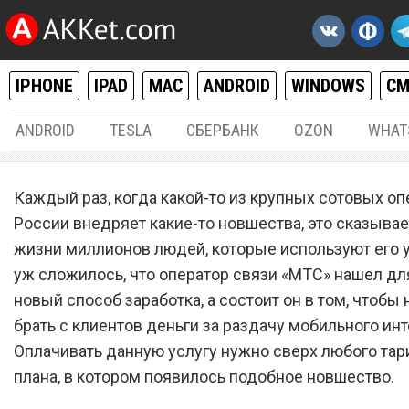
IPHONE
IPAD
MAC
ANDROID
WINDOWS
С
ANDROID
TESLA
СБЕРБАНК
OZON
WHAT
РАЗНОЕ
17.
Каждый раз, когда какой-то из крупных сотовых оп
Сотовый оператор
России внедряет какие-то новшества, это сказывае
жизни миллионов людей, которые используют его у
«МТС» сделал раздачу
уж сложилось, что оператор связи «МТС» нашел дл
мобильного интернета пл
новый способ заработка, а состоит он в том, чтобы 
брать с клиентов деньги за раздачу мобильного инт
Оплачивать данную услугу нужно сверх любого та
плана, в котором появилось подобное новшество.