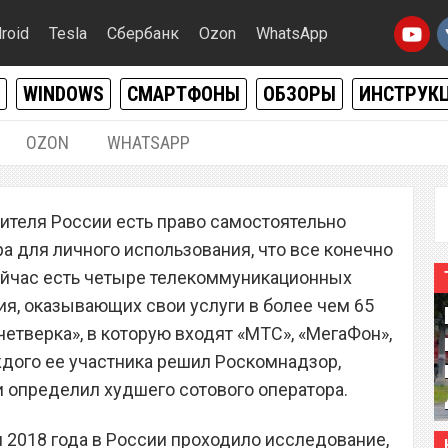
roid
Tesla
Сбербанк
Ozon
WhatsApp
WINDOWS
СМАРТФОНЫ
ОБЗОРЫ
ИНСТРУК
OZON
WHATSAPP
16.09.2018
|
1
ителя России есть право самостоятельно
», «Билайн» или Tele2.
а для личного использования, что все конечно
вый оператор в России?
сейчас есть четыре телекоммуникационных
я, оказывающих свои услуги в более чем 65
четверка», в которую входят «МТС», «МегаФон»,
ждого ее участника решил Роскомнадзор,
 определил худшего сотового оператора.
я 2018 года в России проходило исследование,