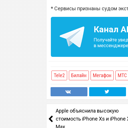
* Сервисы признаны судом экс
Канал
A
Получайте уве
в мессенджере 
Tele2
Билайн
Мегафон
МТС
Apple объяснила высокую
стоимость iPhone Xs и iPhone 
Max