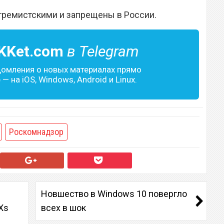
тремистскими и запрещены в России.
KKet.com
в Telegram
домления о новых материалах прямо
— на iOS, Windows, Android и Linux.
Роскомнадзор
Новшество в Windows 10 повергло
Xs
всех в шок