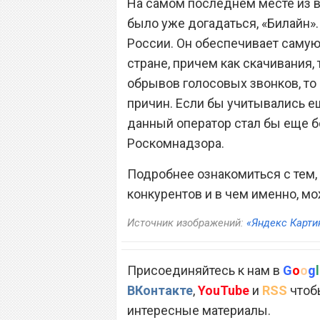
На самом последнем месте из в
было уже догадаться, «Билайн».
России. Он обеспечивает самую
стране, причем как скачивания, 
обрывов голосовых звонков, то
причин. Если бы учитывались ещ
данный оператор стал бы еще б
Роскомнадзора.
Подробнее ознакомиться с тем,
конкурентов и в чем именно, м
Источник изображений:
«Яндекс Карти
Присоединяйтесь к нам в
G
o
o
g
l
ВКонтакте
,
YouTube
и
RSS
чтобы
интересные материалы.