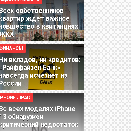
Всех собственников
квартир ждет важное
новшество в квитанциях
ЖКХ
ФИНАНСЫ
Ни вкладов, ни кредитов:
«Райффайзен Банк»
навсегда исчезнет из
России
IPHONE / IPAD
Во всех моделях iPhone
13 обнаружен
критический недостаток