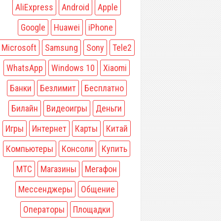
AliExpress
Android
Apple
Google
Huawei
iPhone
Microsoft
Samsung
Sony
Tele2
WhatsApp
Windows 10
Xiaomi
Банки
Безлимит
Бесплатно
Билайн
Видеоигры
Деньги
Игры
Интернет
Карты
Китай
Компьютеры
Консоли
Купить
МТС
Магазины
Мегафон
Мессенджеры
Общение
Операторы
Площадки