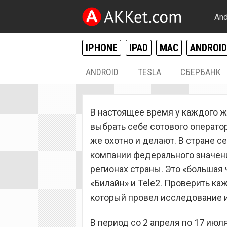
And
IPHONE
IPAD
MAC
ANDROID
ANDROID
TESLA
СБЕРБАНК
РАЗНОЕ
В настоящее время у каждого ж
«МТС», «МегаФон
выбрать себе сотового оператор
Кто худший сото
же охотно и делают. В стране 
компании федерального значени
регионах страны. Это «большая 
«Билайн» и Tele2. Проверить ка
который провел исследование и
В период со 2 апреля по 17 июл