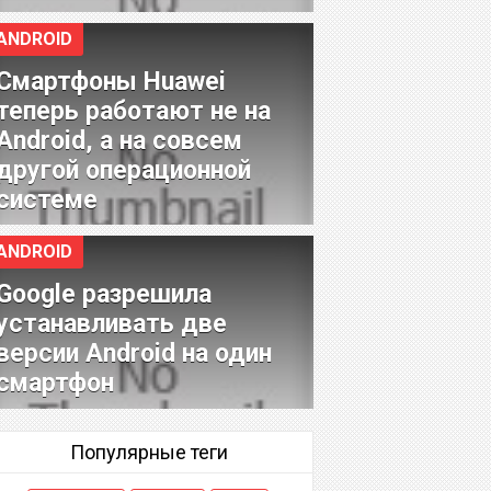
ANDROID
Смартфоны Huawei
теперь работают не на
Android, а на совсем
другой операционной
системе
ANDROID
Google разрешила
устанавливать две
версии Android на один
смартфон
Популярные теги