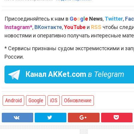
Присоединяйтесь к нам в
G
o
o
g
l
e
News
,
Twitter
,
Fac
Instagram*
,
ВКонтакте
,
YouTube
и
RSS
чтобы следи
новостями и оперативно получать интересные мат
* Сервисы признаны судом экстремистскими и за
России.
Канал
AKKet.com
в Telegram
Android
Google
iOS
Обновление