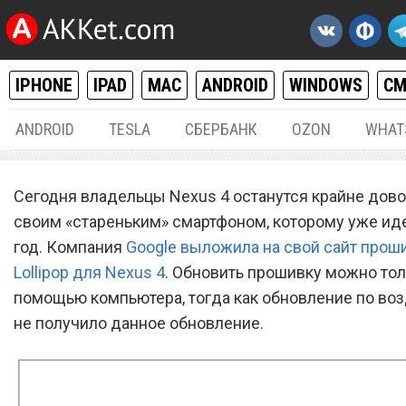
IPHONE
IPAD
MAC
ANDROID
WINDOWS
С
ANDROID
TESLA
СБЕРБАНК
OZON
WHAT
РАЗНОЕ
15.
Сегодня владельцы Nexus 4 останутся крайне дов
Смартфон Nexus 4 получи
своим «стареньким» смартфоном, которому уже иде
год. Компания
финальную версию Androi
Google выложила на свой сайт проши
Lollipop для Nexus 4
. Обновить прошивку можно тол
Lollipop от Google
помощью компьютера, тогда как обновление по во
не получило данное обновление.