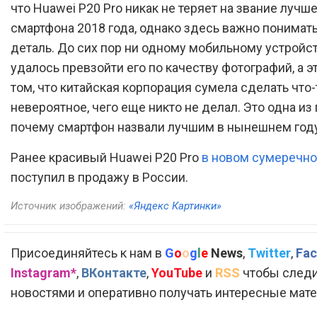
что Huawei P20 Pro никак не теряет на звание лучш
смартфона 2018 года, однако здесь важно понимат
деталь. До сих пор ни одному мобильному устройст
удалось превзойти его по качеству фотографий, а эт
том, что китайская корпорация сумела сделать что-
невероятное, чего еще никто не делал. Это одна из 
почему смартфон назвали лучшим в нынешнем году
Ранее красивый Huawei P20 Pro
в новом сумеречно
поступил в продажу в России.
Источник изображений:
«Яндекс Картинки»
Присоединяйтесь к нам в
G
o
o
g
l
e
News
,
Twitter
,
Fac
Instagram*
,
ВКонтакте
,
YouTube
и
RSS
чтобы следи
новостями и оперативно получать интересные мат