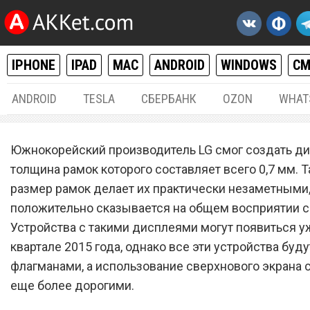
IPHONE
IPAD
MAC
ANDROID
WINDOWS
С
ANDROID
TESLA
СБЕРБАНК
OZON
WHAT
РАЗНОЕ
01.
Южнокорейский производитель LG смог создать ди
LG представила 5,3-дюйм
толщина рамок которого составляет всего 0,7 мм. Т
размер рамок делает их практически незаметными,
дисплей с самыми тонки
положительно сказывается на общем восприятии с
рамками в мире
Устройства с такими дисплеями могут появиться у
квартале 2015 года, однако все эти устройства буду
флагманами, а использование сверхнового экрана 
еще более дорогими.