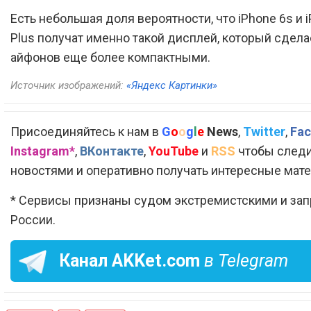
Есть небольшая доля вероятности, что iPhone 6s и 
Plus получат именно такой дисплей, который сдел
айфонов еще более компактными.
Источник изображений:
«Яндекс Картинки»
Присоединяйтесь к нам в
G
o
o
g
l
e
News
,
Twitter
,
Fac
Instagram*
,
ВКонтакте
,
YouTube
и
RSS
чтобы следи
новостями и оперативно получать интересные мат
* Сервисы признаны судом экстремистскими и за
России.
Канал
AKKet.com
в Telegram